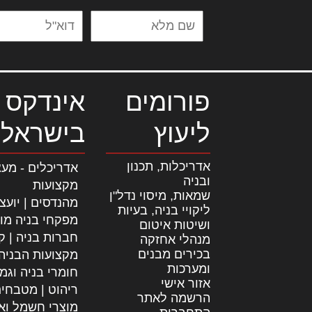
פורומים
אינדקס 
ליעוץ
בישראל
אדריכלות, תכנון
אדריכלים - מעצ
ובניה
מקצועות
שמאות, מיסוי נדל"ן
מהנדסים | יועצ
ליקויי בניה, בעיות
מפקחי בניה מו
ושיטות איטום
חברות בניה | קב
מנהלי אחזקה
בכירים מבנים
מקצועות הבניה
ומערכות
חומרי בניה וגמ
אזור אישי
ריהוט | מטבחי
הרשמה לאתר
מוצרי חשמל וא