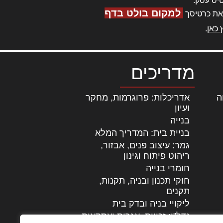
יס עסק.
למקום בולט בדף
את כרטיסך
 כאן
.
מדריכים
ה
|
אדריכלות: פרוגרמות, מחקר
ועיון
בנייה
בניית בית: המדריך המלא
גמר: עיצוב פנים, אבזור,
|
ריהוט פיתוח וגינון
חומרי בנייה
חוקי תכנון ובניה, תקנות,
תקנים
ליקויי בניה ובדק בית
נדל"ן: זכויות, אגרות ועסקאות