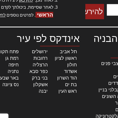
לאחר מכן,
לחץ כאן
ליצירת כרט
לאחר שסיימת, ביכולתך לקדם 
הראשי
. לפרטים נוספים
לחץ
הבניה
אינדקס לפי עיר
תל אביב
|
ירושלים
|
פתח תקוו
ראשון לציון
|
רחובות
|
רמת גן
|
בי פנים
חולון
|
הרצליה
|
חיפה
|
אשדוד
|
כפר סבא
|
נתניה
|
ים
הוד השרון
|
בני ברק
|
באר שבע
דדים
בת ים
|
אשקלון
|
נס ציונה
|
לני בניין
ראש העין
|
יבנה
|
 השונים
ר
ם
לקטרוניקה