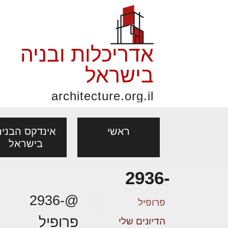
אדריכלות ובניה
בישראל
architecture.org.il
ראשי
אינדקס הבניה
בישראל
-2936
פורום אדריכלות, תכנון
פ
אדריכלות: פרוגרמות,
נדל"ן: זכו
@-2936
אדריכלים - מעצב
ובניה
נ
פרופיל
מחקר ועיון
ועסקאות
פרופיל
מקצועות
הדיונים שלי
בנייה
עיצוב הבי
יעוץ מקצועי לבונים, למשפצים
מת