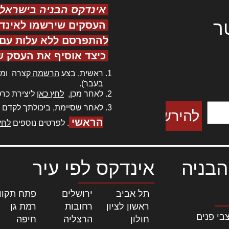
אינדקס הבניה בישראל
ר
העסקים שירשמו לאינד
להתפרסם ללא עלות עם ס
כיצד אוסיף את העסק ש
ר אדיפיסינג
ראשית, בצע
הרשמה
קצרה ומה
כם למטכין
בעבר).
 צורק מונחף
לאחר מכן,
לחץ כאן
ליצירת כרט
לאחר שסיימת, ביכולתך לקדם 
הראשי
. לפרטים נוספים
לחץ
הבניה
אינדקס לפי עיר
תל אביב
|
ירושלים
|
פתח תקוו
ראשון לציון
|
רחובות
|
רמת גן
|
בי פנים
חולון
|
הרצליה
|
חיפה
|