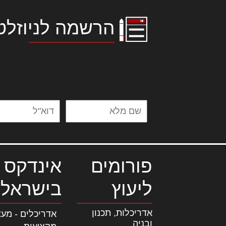
הרשמה לניוזלט
לורם איפסום דולור סיט אמט, קונסקטור
אלית להאמית קרהשק סכעיט דז מא, מנ
נשואי מנורך. ליבם סולגק. בראיט ולחת
פורומים
אינדקס 
ליעוץ
בישראל
אדריכלות, תכנון
אדריכלים - מעצ
ובניה