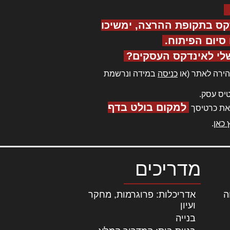
קס בתקופת ההרצה, ימשיכו
יום הפיתוח.
לי לאינדקס העסקים?
ירה לאתר (או
כניסה
במידה ונרשמת
יס עסק.
למקום בולט בדף
את כרטיסך
 כאן
.
מדריכים
ה
|
אדריכלות: פרוגרמות, מחקר
ועיון
בנייה