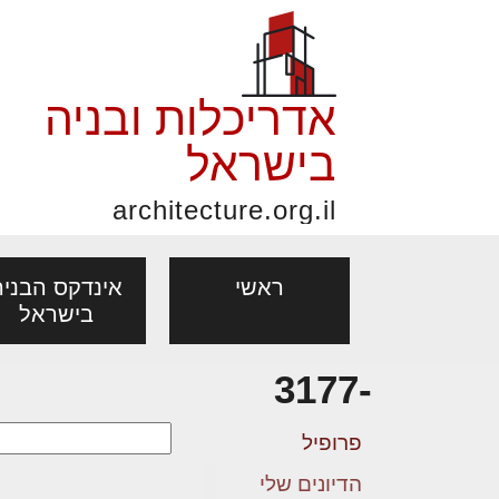
אדריכלות ובניה
בישראל
architecture.org.il
ראשי
אינדקס הבניה
בישראל
-3177
פורום אדריכלות, תכנון
פ
אדריכלות: פרוגרמות,
נדל"ן: זכו
אדריכלים - מעצב
ובניה
נ
פרופיל
מחקר ועיון
ועסקאות
מקצועות
הדיונים שלי
בנייה
עיצוב הבי
יעוץ מקצועי לבונים, למשפצים
מת