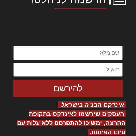
לורם איפסום דולור סיט אמט, קונסקטורר
אדיפיסינג אלית להאמית קרהשק סכעיט דז מא,
מנכם למטכין נשואי מנורך. ליבם סולגק. בראיט
ולחת צורק מונחף
אינדקס הבניה בישראל
העסקים שירשמו לאינדקס בתקופת
ההרצה, ימשיכו להתפרסם ללא עלות עם
סיום הפיתוח.