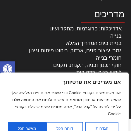
מדריכים
אדריכלות: פרוגרמות, מחקר ועיון
בנייה
בניית בית: המדריך המלא
גמר: עיצוב פנים, אבזור, ריהוט פיתוח וגינון
חומרי בנייה
פתח סרגל
חוקי תכנון ובניה, תקנות, תקנים
ליקויי בניה ובדק בית
נדל"ן: זכויות, אגרות ועסקאות
אנו מעריכים את פרטיותך
עיצוב הבית
אנו משתמשים בקובצי Cookie כדי לשפר את חוויית הגלישה שלך,
עקרונות ניהול אחזקה מתקדמות
להציג מודעות או תוכן מותאמים אישית ולנתח את התנועה שלנו.
צילום אדריכלי
על ידי לחיצה על "קבל הכל", אתה מסכים לשימוש שלנו בקובצי
שיווק נדלן
Cookie.
שיטות בניה: מפרטים והמלצות
תוכן שיווקי
הגדרות
דוחה הכל
מאשר הכל