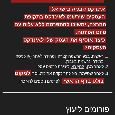
אינדקס הבניה בישראל
העסקים שירשמו לאינדקס בתקופת
ההרצה, ימשיכו להתפרסם ללא עלות עם
סיום הפיתוח.
כיצד אוסיף את העסק שלי לאינדקס
העסקים?
ראשית, בצע
הרשמה
קצרה ומהירה לאתר (או
כניסה
במידה ונרשמת בעבר).
לאחר מכן,
לחץ כאן
ליצירת כרטיס עסק.
למקום
לאחר שסיימת, ביכולתך לקדם את כרטיסך
בולט בדף הראשי
. לפרטים נוספים
לחץ כאן
.
פורומים ליעוץ