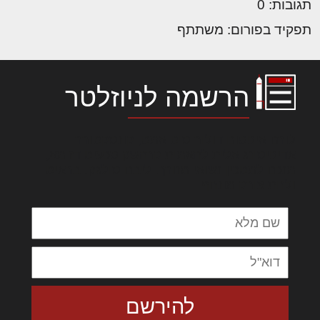
תגובות: 0
תפקיד בפורום: משתתף
הרשמה לניוזלטר
לורם איפסום דולור סיט אמט, קונסקטורר
אדיפיסינג אלית להאמית קרהשק סכעיט דז מא,
מנכם למטכין נשואי מנורך. ליבם סולגק. בראיט
ולחת צורק מונחף