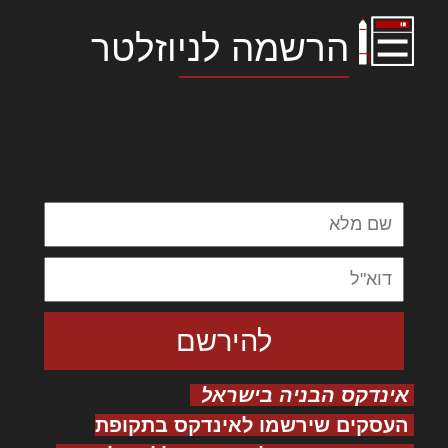
הרשמה לניוזלטר
לורם איפסום דולור סיט אמט, קונסקטורר
אדיפיסינג אלית להאמית קרהשק סכעיט דז מא,
מנכם למטכין נשואי מנורך. ליבם סולגק. בראיט
ולחת צורק מונחף
אינדקס הבניה בישראל
העסקים שירשמו לאינדקס בתקופת