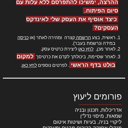
ההרצה, ימשיכו להתפרסם ללא עלות עם
סיום הפיתוח.
כיצד אוסיף את העסק שלי לאינדקס
העסקים?
ראשית, בצע
הרשמה
קצרה ומהירה לאתר (או
כניסה
במידה ונרשמת בעבר).
לאחר מכן,
לחץ כאן
ליצירת כרטיס עסק.
למקום
לאחר שסיימת, ביכולתך לקדם את כרטיסך
בולט בדף הראשי
. לפרטים נוספים
לחץ כאן
.
פורומים ליעוץ
אדריכלות, תכנון ובניה
שמאות, מיסוי נדל"ן
ליקויי בניה, בעיות ושיטות איטום