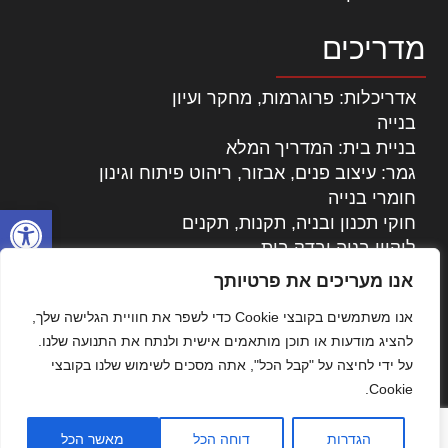
מדריכים
אדריכלות: פרוגרמות, מחקר ועיון
בנייה
בניית בית: המדריך המלא
גמר: עיצוב פנים, אבזור, ריהוט פיתוח וגינון
חומרי בנייה
פתח סרגל
חוקי תכנון ובניה, תקנות, תקנים
ליקויי בניה ובדק בית
נדל"ן: זכויות, אגרות ועסקאות
אנו מעריכים את פרטיותך
עיצוב הבית
אנו משתמשים בקובצי Cookie כדי לשפר את חוויית הגלישה שלך,
עקרונות ניהול אחזקה מתקדמות
להציג מודעות או תוכן מותאמים אישית ולנתח את התנועה שלנו.
צילום אדריכלי
על ידי לחיצה על "קבל הכל", אתה מסכים לשימוש שלנו בקובצי
שיווק נדלן
Cookie.
שיטות בניה: מפרטים והמלצות
תוכן שיווקי
הגדרות
דוחה הכל
מאשר הכל