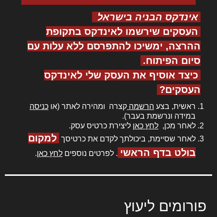
אינדקס הבניה בישראל
העסקים שירשמו לאינדקס בתקופת
ההרצה, ימשיכו להתפרסם ללא עלות עם
סיום הפיתוח.
כיצד אוסיף את העסק שלי לאינדקס
העסקים?
ראשית, בצע
הרשמה
קצרה ומהירה לאתר (או
כניסה
במידה ונרשמת בעבר).
לאחר מכן,
לחץ כאן
ליצירת כרטיס עסק.
למקום
לאחר שסיימת, ביכולתך לקדם את כרטיסך
בולט בדף הראשי
. לפרטים נוספים
לחץ כאן
.
פורומים ליעוץ