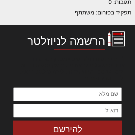
תגובות: 0
תפקיד בפורום: משתתף
הרשמה לניוזלטר
לורם איפסום דולור סיט אמט, קונסקטורר
אדיפיסינג אלית להאמית קרהשק סכעיט דז מא,
מנכם למטכין נשואי מנורך. ליבם סולגק. בראיט
ולחת צורק מונחף