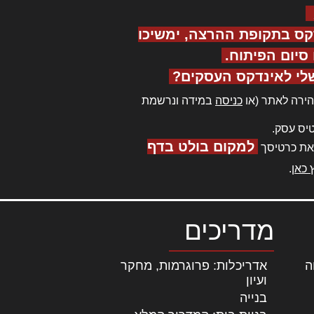
קס בתקופת ההרצה, ימשיכו
יום הפיתוח.
לי לאינדקס העסקים?
ירה לאתר (או
כניסה
במידה ונרשמת
יס עסק.
למקום בולט בדף
את כרטיסך
 כאן
.
מדריכים
ה
|
אדריכלות: פרוגרמות, מחקר
ועיון
בנייה