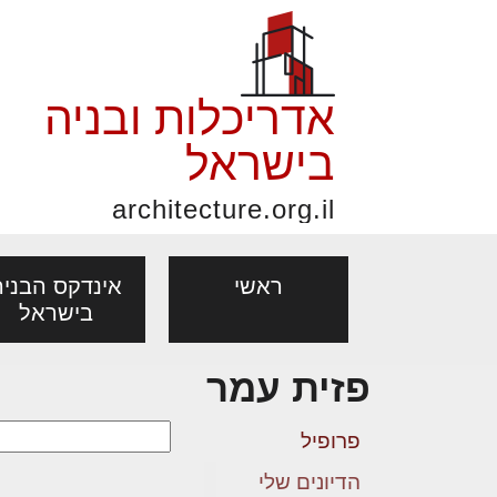
אדריכלות ובניה
בישראל
architecture.org.il
ראשי
אינדקס הבניה
בישראל
פזית עמר
פורום אדריכלות, תכנון
פ
אדריכלות: פרוגרמות,
נדל"ן: זכו
מקצועות
ובניה
נ
פרופיל
מחקר ועיון
ועסקאות
אדריכלים - מעצב
הדיונים שלי
בנייה
עיצוב הבי
יעוץ מקצועי לבונים, למשפצים
מת