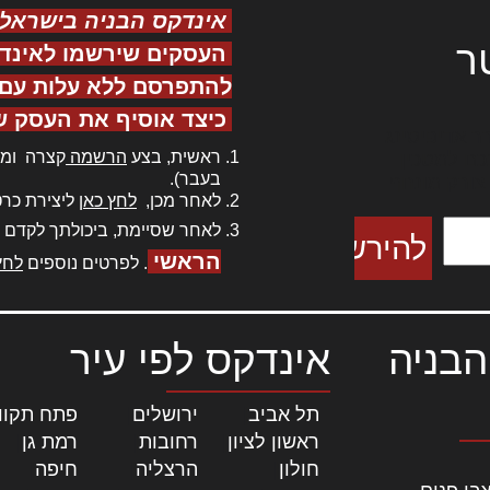
אינדקס הבניה בישראל
ר
העסקים שירשמו לאינד
להתפרסם ללא עלות עם ס
כיצד אוסיף את העסק ש
ר אדיפיסינג
ראשית, בצע
הרשמה
קצרה ומה
כם למטכין
בעבר).
 צורק מונחף
לאחר מכן,
לחץ כאן
ליצירת כרט
לאחר שסיימת, ביכולתך לקדם 
הראשי
. לפרטים נוספים
לחץ
הבניה
אינדקס לפי עיר
תל אביב
|
ירושלים
|
פתח תקוו
ראשון לציון
|
רחובות
|
רמת גן
|
חולון
|
הרצליה
|
חיפה
|