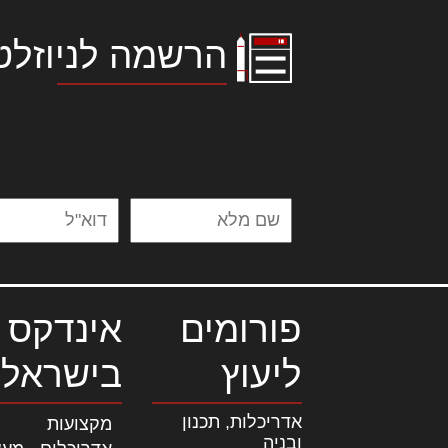
הרשמה לניוזלט
לורם איפסום דולור סיט אמט, קונסקטור
אלית להאמית קרהשק סכעיט דז מא, מנ
נשואי מנורך. ליבם סולגק. בראיט ולחת
פורומים
אינדקס 
ליעוץ
בישראל
אדריכלות, תכנון
מקצועות
ובניה