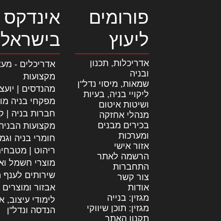
פורומים
אינדקס 
ליעוץ
בישראל
אדריכלות, תכנון
אדריכלים - מעצ
ובניה
מקצועות
שמאות, מיסוי נדל"ן
מהנדסים | יועצ
ליקויי בניה, בעיות
מפקחי בניה מו
ושיטות איטום
חברות בניה | קב
מנהלי אחזקה
בכירים מבנים
מקצועות הבניה
ומערכות
חומרי בניה וגמ
אזור אישי
ריהוט | מטבחי
הרשמה לאתר
מוצרי חשמל וא
התחברות
שירותים לענף ה
צור קשר
אודות
אבזור ומוצרים 
מגזין: בנייה
לימודי עיצוב, א
מגזין: תוכן שיווקי
הנדסה ונדל"ן
תקנון האתר