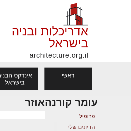
אדריכלות ובניה
בישראל
architecture.org.il
ראשי
אינדקס הבניה
בישראל
עומר קורנהאוזר
פורום אדריכלות, תכנון
פ
אדריכלות: פרוגרמות,
נדל"ן: זכו
אדריכלים - מעצב
ובניה
נ
פרופיל
מחקר ועיון
ועסקאות
מקצועות
הדיונים שלי
בנייה
עיצוב הבי
יעוץ מקצועי לבונים, למשפצים
מת