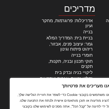
מדריכים
ה
|
אדריכלות: פרוגרמות, מחקר
ועיון
בנייה
בניית בית: המדריך המלא
גמר: עיצוב פנים, אבזור,
|
ריהוט פיתוח וגינון
חומרי בנייה
חוקי תכנון ובניה, תקנות,
תקנים
ליקויי בניה ובדק בית
נדל"ן: זכויות, אגרות ועסקאות
עיצוב הבית
נו מעריכים את פרטיותך
עקרונות ניהול אחזקה
אנו משתמשים בקובצי Cookie כדי לשפר את חוויית הגלישה שלך,
מתקדמות
הציג מודעות או תוכן מותאמים אישית ולנתח את התנועה שלנו.
צילום אדריכלי
ל ידי לחיצה על "קבל הכל", אתה מסכים לשימוש שלנו בקובצי
שיווק נדלן