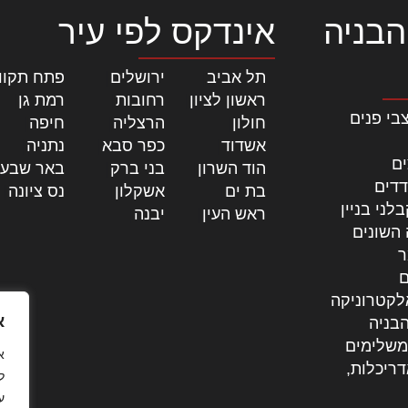
הבניה
אינדקס לפי עיר
תל אביב
|
ירושלים
|
פתח תקוו
ראשון לציון
|
רחובות
|
רמת גן
|
בי פנים
חולון
|
הרצליה
|
חיפה
|
אשדוד
|
כפר סבא
|
נתניה
|
ים
הוד השרון
|
בני ברק
|
באר שבע
דדים
בת ים
|
אשקלון
|
נס ציונה
|
לני בניין
ראש העין
|
יבנה
|
 השונים
ר
ם
לקטרוניקה
א
בניה
משלימים
דריכלות,
ל
ע