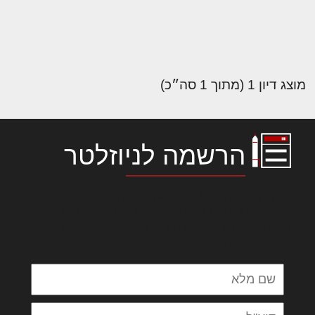
מוצג דיון 1 (מתוך 1 סה״כ)
הרשמה לניוזלטר
לורם איפסום דולור סיט אמט, קונסקטורר
אדיפיסינג אלית להאמית קרהשק סכעיט דז מא,
מנכם למטכין נשואי מנורך. ליבם סולגק. בראיט
ולחת צורק מונחף