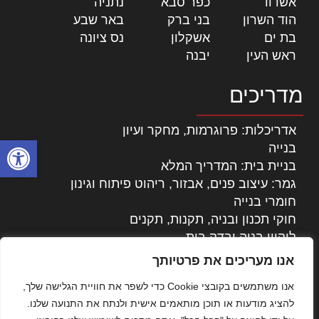
אשדוד
|
כפר סבא
|
נתניה
|
הוד השרון
|
בני ברק
|
באר שבע
|
בת ים
|
אשקלון
|
נס ציונה
|
ראש העין
|
יבנה
|
מדריכים
אדריכלות: פרוגרמות, מחקר ועיון
פתח סרגל
בנייה
בניית בית: המדריך המלא
גמר: עיצוב פנים, אבזור, ריהוט פיתוח וגינון
חומרי בנייה
חוקי תכנון ובניה, תקנות, תקנים
ליקויי בניה ובדק בית
נדל"ן: זכויות, אגרות ועסקאות
אנו מעריכים את פרטיותך
עיצוב הבית
אנו משתמשים בקובצי Cookie כדי לשפר את חוויית הגלישה שלך,
עקרונות ניהול אחזקה מתקדמות
להציג מודעות או תוכן מותאמים אישית ולנתח את התנועה שלנו.
צילום אדריכלי