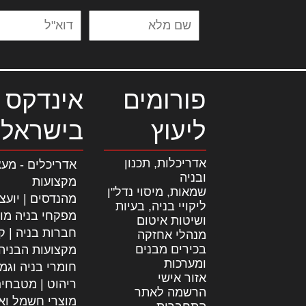
פורומים
אינדקס 
ליעוץ
בישראל
אדריכלות, תכנון
אדריכלים - מעצ
ובניה
מקצועות
שמאות, מיסוי נדל"ן
מהנדסים | יועצ
ליקויי בניה, בעיות
מפקחי בניה מו
ושיטות איטום
חברות בניה | קב
מנהלי אחזקה
בכירים מבנים
מקצועות הבניה
ומערכות
חומרי בניה וגמ
אזור אישי
ריהוט | מטבחי
הרשמה לאתר
מוצרי חשמל וא