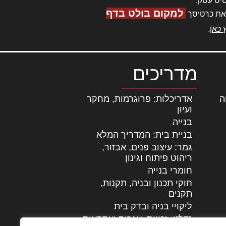
יס עסק.
למקום בולט בדף
את כרטיסך
 כאן
.
מדריכים
ה
|
אדריכלות: פרוגרמות, מחקר
ועיון
בנייה
בניית בית: המדריך המלא
גמר: עיצוב פנים, אבזור,
|
ריהוט פיתוח וגינון
חומרי בנייה
חוקי תכנון ובניה, תקנות,
תקנים
ליקויי בניה ובדק בית
נדל"ן: זכויות, אגרות ועסקאות