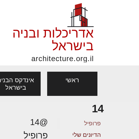
אדריכלות ובניה
בישראל
architecture.org.il
ראשי
אינדקס הבניה
בישראל
14
פורום אדריכלות, תכנון
פ
אדריכלות: פרוגרמות,
נדל"ן: זכו
@14
אדריכלים - מעצב
ובניה
נ
פרופיל
מחקר ועיון
ועסקאות
פרופיל
מקצועות
הדיונים שלי
בנייה
עיצוב הבי
יעוץ מקצועי לבונים, למשפצים
מת