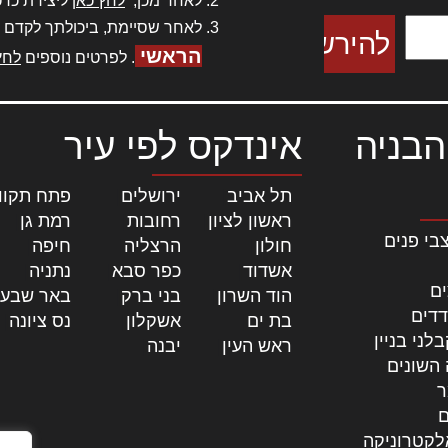
לאחר מכן,
לחץ כאן
ליצירת כרט
לאחר שסיימת, ביכולתך לקדם 
הראשי
. לפרטים נוספים
לחץ
הבניה
אינדקס לפי עיר
תל אביב
|
ירושלים
|
פתח תקוו
ראשון לציון
|
רחובות
|
רמת גן
|
בי פנים
חולון
|
הרצליה
|
חיפה
|
אשדוד
|
כפר סבא
|
נתניה
|
ים
הוד השרון
|
בני ברק
|
באר שבע
דדים
בת ים
|
אשקלון
|
נס ציונה
|
לני בניין
ראש העין
|
יבנה
|
 השונים
ר
ם
לקטרוניקה