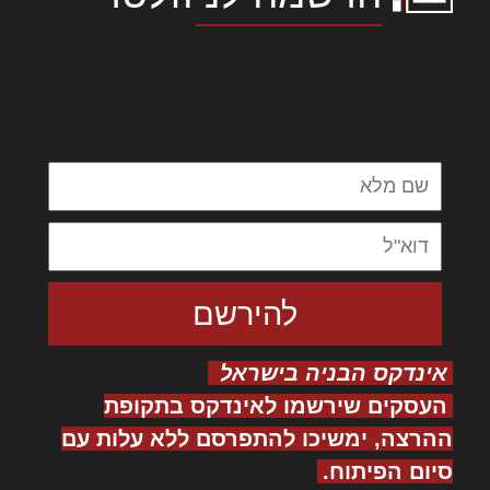
לורם איפסום דולור סיט אמט, קונסקטורר
אדיפיסינג אלית להאמית קרהשק סכעיט דז מא,
מנכם למטכין נשואי מנורך. ליבם סולגק. בראיט
ולחת צורק מונחף
אינדקס הבניה בישראל
העסקים שירשמו לאינדקס בתקופת
ההרצה, ימשיכו להתפרסם ללא עלות עם
סיום הפיתוח.