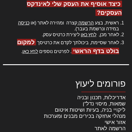
כיצד אוסיף את העסק שלי לאינדקס
העסקים?
ראשית, בצע
הרשמה
קצרה ומהירה לאתר (או
כניסה
במידה ונרשמת בעבר).
לאחר מכן,
לחץ כאן
ליצירת כרטיס עסק.
למקום
לאחר שסיימת, ביכולתך לקדם את כרטיסך
בולט בדף הראשי
. לפרטים נוספים
לחץ כאן
.
פורומים ליעוץ
אדריכלות, תכנון ובניה
שמאות, מיסוי נדל"ן
ליקויי בניה, בעיות ושיטות איטום
מנהלי אחזקה בכירים מבנים ומערכות
אזור אישי
הרשמה לאתר