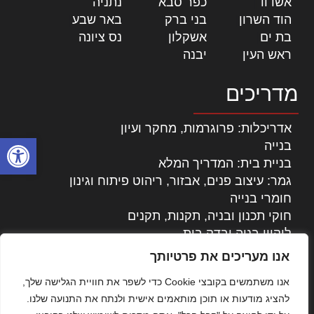
אשדוד
|
כפר סבא
|
נתניה
|
הוד השרון
|
בני ברק
|
באר שבע
|
בת ים
|
אשקלון
|
נס ציונה
|
ראש העין
|
יבנה
|
מדריכים
אדריכלות: פרוגרמות, מחקר ועיון
פתח סרגל
בנייה
בניית בית: המדריך המלא
גמר: עיצוב פנים, אבזור, ריהוט פיתוח וגינון
חומרי בנייה
חוקי תכנון ובניה, תקנות, תקנים
ליקויי בניה ובדק בית
נדל"ן: זכויות, אגרות ועסקאות
אנו מעריכים את פרטיותך
עיצוב הבית
אנו משתמשים בקובצי Cookie כדי לשפר את חוויית הגלישה שלך,
עקרונות ניהול אחזקה מתקדמות
להציג מודעות או תוכן מותאמים אישית ולנתח את התנועה שלנו.
צילום אדריכלי