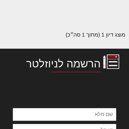
מוצג דיון 1 (מתוך 1 סה״כ)
הרשמה לניוזלטר
לורם איפסום דולור סיט אמט, קונסקטורר
אדיפיסינג אלית להאמית קרהשק סכעיט דז מא,
מנכם למטכין נשואי מנורך. ליבם סולגק. בראיט
ולחת צורק מונחף