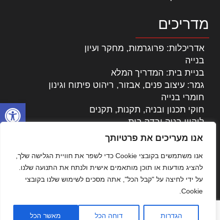
מדריכים
אדריכלות: פרוגרמות, מחקר ועיון
בנייה
בניית בית: המדריך המלא
גמר: עיצוב פנים, אבזור, ריהוט פיתוח וגינון
חומרי בנייה
פתח סרגל
חוקי תכנון ובניה, תקנות, תקנים
ליקויי בניה ובדק בית
נדל"ן: זכויות, אגרות ועסקאות
אנו מעריכים את פרטיותך
עיצוב הבית
אנו משתמשים בקובצי Cookie כדי לשפר את חוויית הגלישה שלך,
עקרונות ניהול אחזקה מתקדמות
להציג מודעות או תוכן מותאמים אישית ולנתח את התנועה שלנו.
צילום אדריכלי
על ידי לחיצה על "קבל הכל", אתה מסכים לשימוש שלנו בקובצי
שיווק נדלן
Cookie.
שיטות בניה: מפרטים והמלצות
תוכן שיווקי
הגדרות
דוחה הכל
מאשר הכל