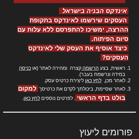
אינדקס הבניה בישראל
העסקים שירשמו לאינדקס בתקופת
ההרצה, ימשיכו להתפרסם ללא עלות עם
סיום הפיתוח.
כיצד אוסיף את העסק שלי לאינדקס
העסקים?
ראשית, בצע
הרשמה
קצרה ומהירה לאתר (או
כניסה
במידה ונרשמת בעבר).
לאחר מכן,
לחץ כאן
ליצירת כרטיס עסק.
למקום
לאחר שסיימת, ביכולתך לקדם את כרטיסך
בולט בדף הראשי
. לפרטים נוספים
לחץ כאן
.
פורומים ליעוץ