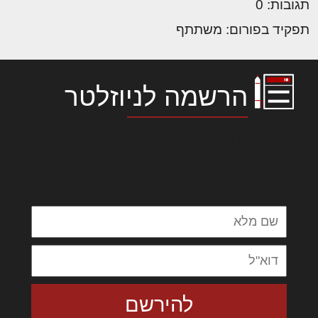
תגובות: 0
תפקיד בפורום: משתתף
הרשמה לניוזלטר
לורם איפסום דולור סיט אמט, קונסקטורר
אדיפיסינג אלית להאמית קרהשק סכעיט דז מא,
מנכם למטכין נשואי מנורך. ליבם סולגק. בראיט
ולחת צורק מונחף