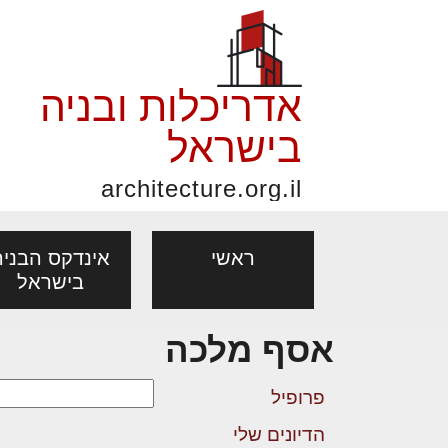
אדריכלות ובניה
בישראל
architecture.org.il
ראשי
אינדקס הבניה
בישראל
אסף מלכה
פורום אדריכלות, תכנון
פ
אדריכלות: פרוגרמות,
נדל"ן: זכו
מקצועות
ובניה
נ
פרופיל
מחקר ועיון
ועסקאות
אדריכלים - מעצב
הדיונים שלי
בנייה
עיצוב הבי
יעוץ מקצועי לבונים, למשפצים
מת