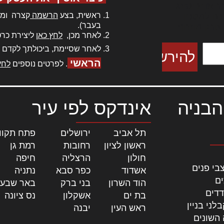
ר אדיפיסינג
ראשית, בצע
הרשמה
קצרה ומה
כם למטכין
בעבר).
 צורק מונחף
לאחר מכן,
לחץ כאן
ליצירת כרט
לאחר שסיימת, ביכולתך לקדם 
הראשי
. לפרטים נוספים
לחץ
הבניה
אינדקס לפי עיר
תל אביב
|
ירושלים
|
פתח תקוו
ראשון לציון
|
רחובות
|
רמת גן
|
חולון
|
הרצליה
|
חיפה
|
בי פנים
אשדוד
|
כפר סבא
|
נתניה
|
ים
הוד השרון
|
בני ברק
|
באר שבע
דדים
בת ים
|
אשקלון
|
נס ציונה
|
לני בניין
ראש העין
|
יבנה
|
 השונים