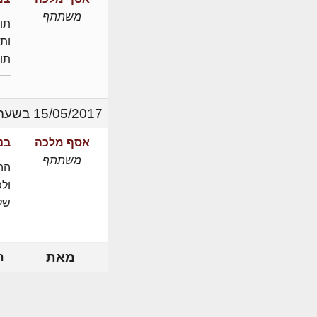
משתתף
ות
תו
15/05/2017 בשעה 14:09
אסף מלכה
בנ
משתתף
הה
ולפ
שלי
מאת
ת