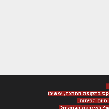
קס בתקופת ההרצה, ימשיכו
יום הפיתוח.
לי לאינדקס העסקים?