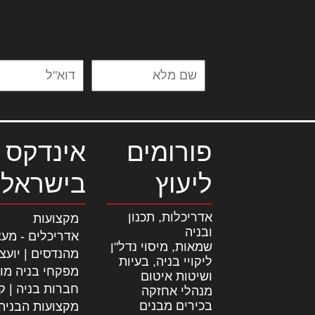
לורם איפסום דולור סיט אמט, קונסקטור
אלית להאמית קרהשק סכעיט דז מא, מנ
נשואי מנורך. ליבם סולגק. בראיט ולחת
פורומים
אינדקס 
ליעוץ
בישראל
אדריכלות, תכנון
מקצועות
ובניה
אדריכלים - מעצ
שמאות, מיסוי נדל"ן
מהנדסים | יועצ
ליקויי בניה, בעיות
מפקחי בניה מו
ושיטות איטום
חברות בניה | קב
מנהלי אחזקה
בכירים מבנים
מקצועות הבניה