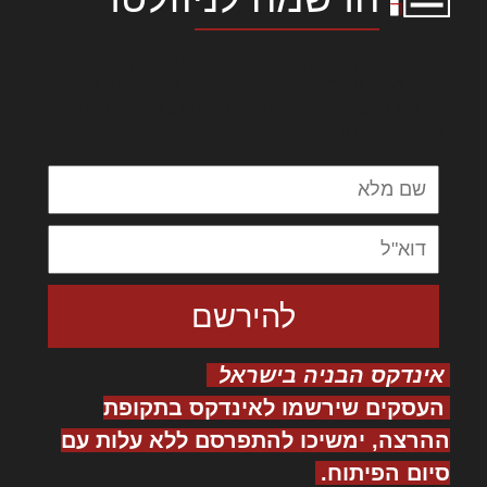
לורם איפסום דולור סיט אמט, קונסקטורר
אדיפיסינג אלית להאמית קרהשק סכעיט דז מא,
מנכם למטכין נשואי מנורך. ליבם סולגק. בראיט
ולחת צורק מונחף
אינדקס הבניה בישראל
העסקים שירשמו לאינדקס בתקופת
ההרצה, ימשיכו להתפרסם ללא עלות עם
סיום הפיתוח.