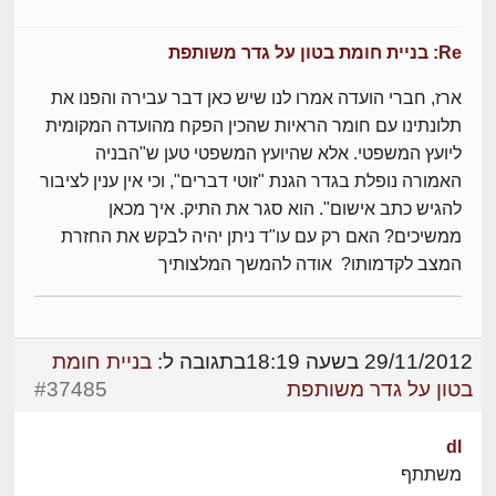
Re: בניית חומת בטון על גדר משותפת
ארז, חברי הועדה אמרו לנו שיש כאן דבר עבירה והפנו את
תלונתינו עם חומר הראיות שהכין הפקח מהועדה המקומית
ליועץ המשפטי. אלא שהיועץ המשפטי טען ש"הבניה
האמורה נופלת בגדר הגנת "זוטי דברים", וכי אין ענין לציבור
להגיש כתב אישום". הוא סגר את התיק. איך מכאן
ממשיכים? האם רק עם עו"ד ניתן יהיה לבקש את החזרת
המצב לקדמותו? אודה להמשך המלצותיך
29/11/2012 בשעה 18:19
בתגובה ל:
בניית חומת
בטון על גדר משותפת
#37485
dl
משתתף