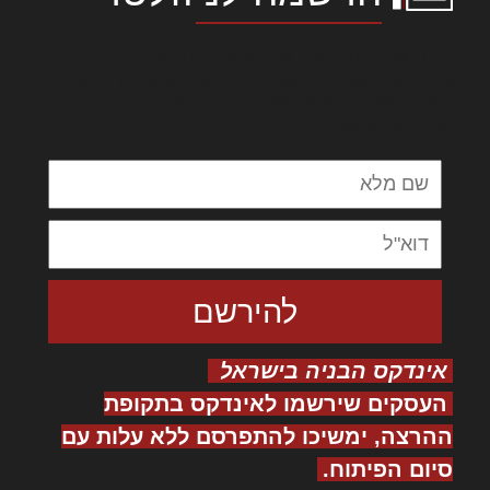
לורם איפסום דולור סיט אמט, קונסקטורר
אדיפיסינג אלית להאמית קרהשק סכעיט דז מא,
מנכם למטכין נשואי מנורך. ליבם סולגק. בראיט
ולחת צורק מונחף
אינדקס הבניה בישראל
העסקים שירשמו לאינדקס בתקופת
ההרצה, ימשיכו להתפרסם ללא עלות עם
סיום הפיתוח.