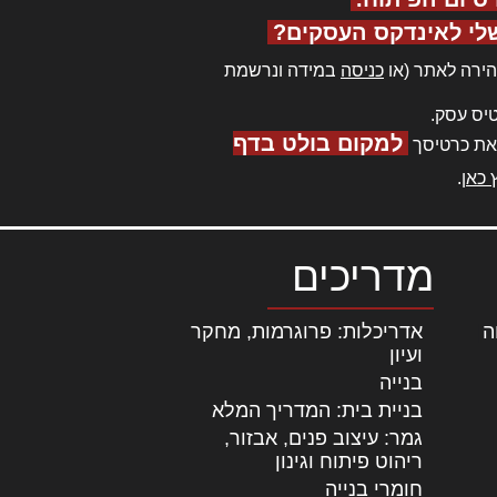
לי לאינדקס העסקים?
ירה לאתר (או
כניסה
במידה ונרשמת
יס עסק.
למקום בולט בדף
את כרטיסך
 כאן
.
מדריכים
ה
|
אדריכלות: פרוגרמות, מחקר
ועיון
בנייה
בניית בית: המדריך המלא
גמר: עיצוב פנים, אבזור,
|
ריהוט פיתוח וגינון
חומרי בנייה