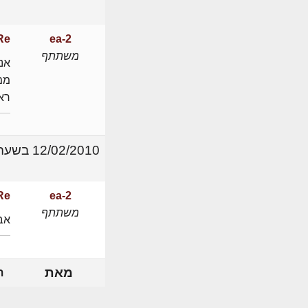
ea-2
Re: תפקידם של אדריכלים 
משתתף
אני
ממ"
רא
12/02/2010 בשעה 00:03
ea-2
Re: עזרה-יחסים בין המתכנן לבין הרשו
משתתף
אבל
מאת
ת