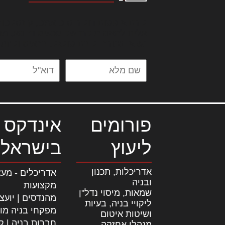
לורם איפסום דולור סיט אמט, קונסקטור
אלית להאמית קרהשק סכעיט דז מא, מנ
נשואי מנורך. ליבם סולגק. בראיט ולחת
פורומים
אינדקס 
ליעוץ
בישראל
אדריכלות, תכנון
אדריכלים - מעצ
ובניה
מקצועות
שמאות, מיסוי נדל"ן
מהנדסים | יועצ
ליקויי בניה, בעיות
מפקחי בניה מו
ושיטות איטום
חברות בניה | קב
מנהלי אחזקה