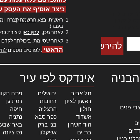
כיצד אוסיף את העסק ש
ר אדיפיסינג
ראשית, בצע
הרשמה
קצרה ומה
כם למטכין
בעבר).
 צורק מונחף
לאחר מכן,
לחץ כאן
ליצירת כרט
לאחר שסיימת, ביכולתך לקדם 
הראשי
. לפרטים נוספים
לחץ
הבניה
אינדקס לפי עיר
תל אביב
|
ירושלים
|
פתח תקוו
ראשון לציון
|
רחובות
|
רמת גן
|
בי פנים
חולון
|
הרצליה
|
חיפה
|
אשדוד
|
כפר סבא
|
נתניה
|
ים
הוד השרון
|
בני ברק
|
באר שבע
דדים
בת ים
|
אשקלון
|
נס ציונה
|
לני בניין