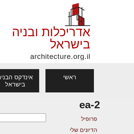
אדריכלות ובניה
בישראל
architecture.org.il
ראשי
אינדקס הבניה
בישראל
ea-2
פורום אדריכלות, תכנון
פ
אדריכלות: פרוגרמות,
נדל"ן: זכו
אדריכלים - מעצב
ובניה
נ
פרופיל
מחקר ועיון
ועסקאות
מקצועות
הדיונים שלי
בנייה
עיצוב הבי
יעוץ מקצועי לבונים, למשפצים
מת