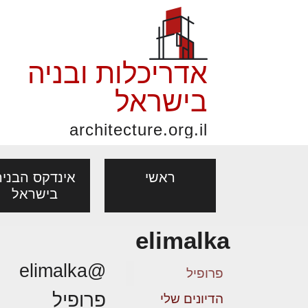
אדריכלות ובניה
בישראל
architecture.org.il
ראשי
אינדקס הבניה
בישראל
elimalka
פורום אדריכלות, תכנון
פ
אדריכלות: פרוגרמות,
נדל"ן: זכו
@elimalka
אדריכלים - מעצב
ובניה
נ
פרופיל
מחקר ועיון
ועסקאות
פרופיל
מקצועות
הדיונים שלי
בנייה
עיצוב הבי
יעוץ מקצועי לבונים, למשפצים
מת