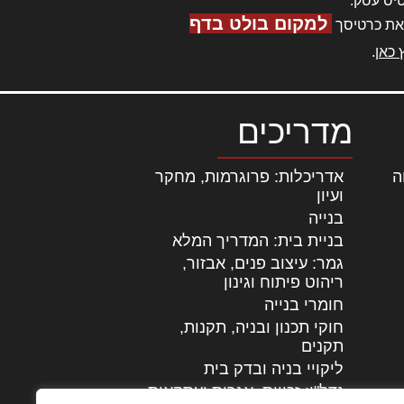
יס עסק.
למקום בולט בדף
את כרטיסך
 כאן
.
מדריכים
ה
|
אדריכלות: פרוגרמות, מחקר
ועיון
בנייה
בניית בית: המדריך המלא
גמר: עיצוב פנים, אבזור,
|
ריהוט פיתוח וגינון
חומרי בנייה
חוקי תכנון ובניה, תקנות,
תקנים
ליקויי בניה ובדק בית
נדל"ן: זכויות, אגרות ועסקאות