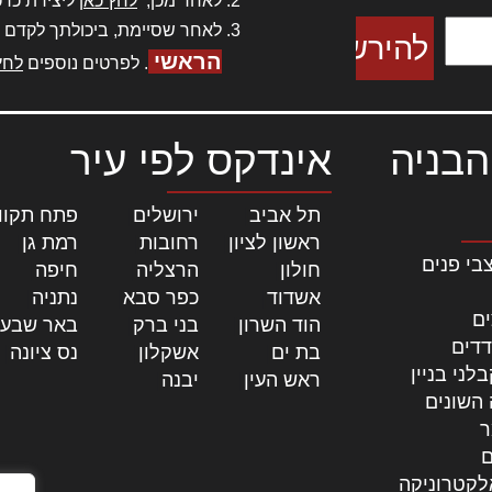
לאחר מכן,
לחץ כאן
ליצירת כרט
לאחר שסיימת, ביכולתך לקדם 
הראשי
. לפרטים נוספים
לחץ
הבניה
אינדקס לפי עיר
תל אביב
|
ירושלים
|
פתח תקוו
ראשון לציון
|
רחובות
|
רמת גן
|
בי פנים
חולון
|
הרצליה
|
חיפה
|
אשדוד
|
כפר סבא
|
נתניה
|
ים
הוד השרון
|
בני ברק
|
באר שבע
דדים
בת ים
|
אשקלון
|
נס ציונה
|
לני בניין
ראש העין
|
יבנה
|
 השונים
ר
ם
לקטרוניקה