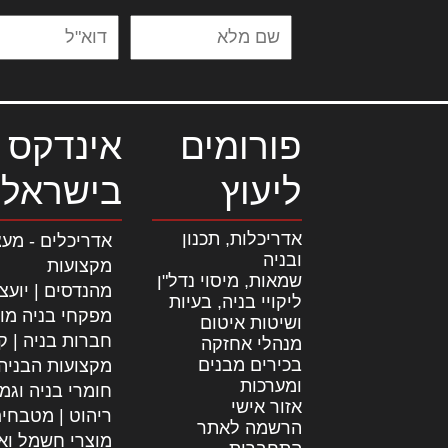
פורומים
אינדקס 
ליעוץ
בישראל
אדריכלות, תכנון
אדריכלים - מעצ
ובניה
מקצועות
שמאות, מיסוי נדל"ן
מהנדסים | יועצ
ליקויי בניה, בעיות
מפקחי בניה מו
ושיטות איטום
חברות בניה | קב
מנהלי אחזקה
בכירים מבנים
מקצועות הבניה
ומערכות
חומרי בניה וגמ
אזור אישי
ריהוט | מטבחי
הרשמה לאתר
מוצרי חשמל וא