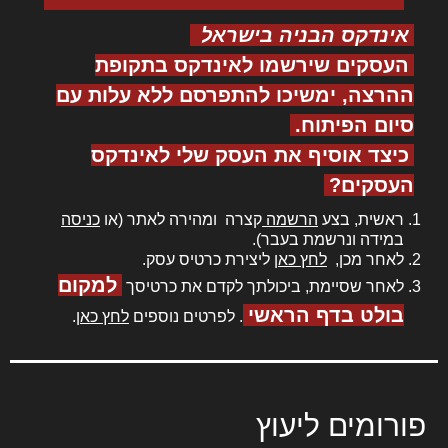
אינדקס הבניה בישראל
העסקים שירשמו לאינדקס בתקופת
ההרצה, ימשיכו להתפרסם ללא עלות עם
סיום הפיתוח.
כיצד אוסיף את העסק שלי לאינדקס
העסקים?
ראשית, בצע
הרשמה
קצרה ומהירה לאתר (או
כניסה
במידה ונרשמת בעבר).
לאחר מכן,
לחץ כאן
ליצירת כרטיס עסק.
למקום
לאחר שסיימת, ביכולתך לקדם את כרטיסך
בולט בדף הראשי
. לפרטים נוספים
לחץ כאן
.
פורומים ליעוץ