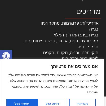
מדריכים
אדריכלות: פרוגרמות, מחקר ועיון
בנייה
בניית בית: המדריך המלא
גמר: עיצוב פנים, אבזור, ריהוט פיתוח וגינון
חומרי בנייה
פתח סרגל
חוקי תכנון ובניה, תקנות, תקנים
ליקויי בניה ובדק בית
נדל"ן: זכויות, אגרות ועסקאות
אנו מעריכים את פרטיותך
עיצוב הבית
אנו משתמשים בקובצי Cookie כדי לשפר את חוויית הגלישה שלך,
עקרונות ניהול אחזקה מתקדמות
להציג מודעות או תוכן מותאמים אישית ולנתח את התנועה שלנו.
צילום אדריכלי
על ידי לחיצה על "קבל הכל", אתה מסכים לשימוש שלנו בקובצי
שיווק נדלן
Cookie.
שיטות בניה: מפרטים והמלצות
תוכן שיווקי
הגדרות
דוחה הכל
מאשר הכל