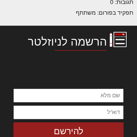
תגובות: 0
תפקיד בפורום: משתתף
הרשמה לניוזלטר
לורם איפסום דולור סיט אמט, קונסקטורר
אדיפיסינג אלית להאמית קרהשק סכעיט דז מא,
מנכם למטכין נשואי מנורך. ליבם סולגק. בראיט
ולחת צורק מונחף