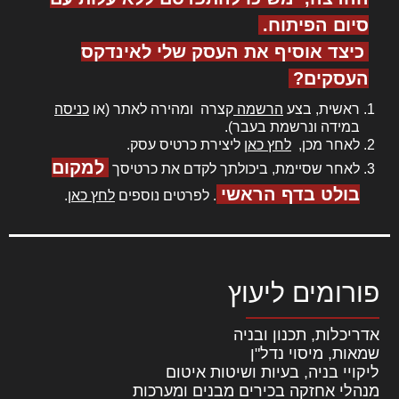
סיום הפיתוח.
כיצד אוסיף את העסק שלי לאינדקס
העסקים?
ראשית, בצע
הרשמה
קצרה ומהירה לאתר (או
כניסה
במידה ונרשמת בעבר).
לאחר מכן,
לחץ כאן
ליצירת כרטיס עסק.
למקום
לאחר שסיימת, ביכולתך לקדם את כרטיסך
בולט בדף הראשי
. לפרטים נוספים
לחץ כאן
.
פורומים ליעוץ
אדריכלות, תכנון ובניה
שמאות, מיסוי נדל"ן
ליקויי בניה, בעיות ושיטות איטום
מנהלי אחזקה בכירים מבנים ומערכות