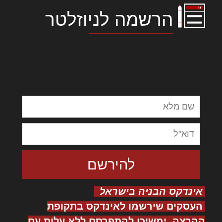
הרשמה לניוזלטר
לורם איפסום דולור סיט אמט, קונסקטורר
אדיפיסינג אלית להאמית קרהשק סכעיט דז מא,
מנכם למטכין נשואי מנורך. ליבם סולגק. בראיט
ולחת צורק מונחף
אינדקס הבניה בישראל
העסקים שירשמו לאינדקס בתקופת
ההרצה, ימשיכו להתפרסם ללא עלות עם