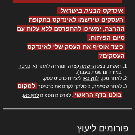
אינדקס הבניה בישראל
העסקים שירשמו לאינדקס בתקופת
ההרצה, ימשיכו להתפרסם ללא עלות עם
סיום הפיתוח.
כיצד אוסיף את העסק שלי לאינדקס
העסקים?
ראשית, בצע
הרשמה
קצרה ומהירה לאתר (או
כניסה
במידה ונרשמת בעבר).
לאחר מכן,
לחץ כאן
ליצירת כרטיס עסק.
למקום
לאחר שסיימת, ביכולתך לקדם את כרטיסך
בולט בדף הראשי
. לפרטים נוספים
לחץ כאן
.
פורומים ליעוץ