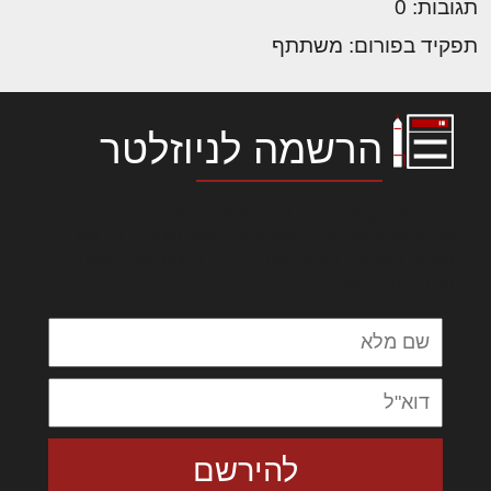
תגובות: 0
תפקיד בפורום: משתתף
הרשמה לניוזלטר
לורם איפסום דולור סיט אמט, קונסקטורר
אדיפיסינג אלית להאמית קרהשק סכעיט דז מא,
מנכם למטכין נשואי מנורך. ליבם סולגק. בראיט
ולחת צורק מונחף