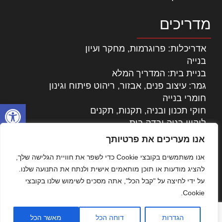
מדריכים
אדריכלות: פרוגרמות, מחקר ועיון
בנייה
בניית בית: המדריך המלא
גמר: עיצוב פנים, אבזור, ריהוט פיתוח וגינון
חומרי בנייה
פתח סרגל
חוקי תכנון ובניה, תקנות, תקנים
ליקויי בניה ובדק בית
נדל"ן: זכויות, אגרות ועסקאות
אנו מעריכים את פרטיותך
עיצוב הבית
אנו משתמשים בקובצי Cookie כדי לשפר את חוויית הגלישה שלך,
עקרונות ניהול אחזקה מתקדמות
להציג מודעות או תוכן מותאמים אישית ולנתח את התנועה שלנו.
צילום אדריכלי
על ידי לחיצה על "קבל הכל", אתה מסכים לשימוש שלנו בקובצי
שיווק נדלן
Cookie.
שיטות בניה: מפרטים והמלצות
תוכן שיווקי
הגדרות
דוחה הכל
מאשר הכל