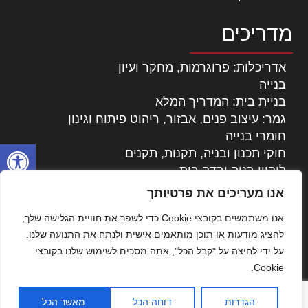
מדריכים
אדריכלות: פרוגרמות, מחקר ועיון
בנייה
בניית בית: המדריך המלא
גמר: עיצוב פנים, אבזור, ריהוט פיתוח וגינון
חומרי בנייה
פתח סרגל
חוקי תכנון ובניה, תקנות, תקנים
ליקויי בניה ובדק בית
נדל"ן: זכויות, אגרות ועסקאות
אנו מעריכים את פרטיותך
עיצוב הבית
אנו משתמשים בקובצי Cookie כדי לשפר את חוויית הגלישה שלך,
עקרונות ניהול אחזקה מתקדמות
להציג מודעות או תוכן מותאמים אישית ולנתח את התנועה שלנו.
צילום אדריכלי
על ידי לחיצה על "קבל הכל", אתה מסכים לשימוש שלנו בקובצי
שיווק נדלן
Cookie.
שיטות בניה: מפרטים והמלצות
תוכן שיווקי
הגדרות
דוחה הכל
מאשר הכל