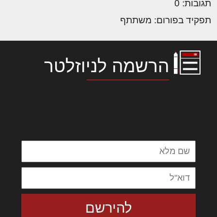
תגובות: 0
תפקיד בפורום: משתתף
הרשמה לניוזלטר
לורם איפסום דולור סיט אמט, קונסקטורר
אדיפיסינג אלית להאמית קרהשק סכעיט דז מא,
מנכם למטכין נשואי מנורך. ליבם סולגק. בראיט
ולחת צורק מונחף