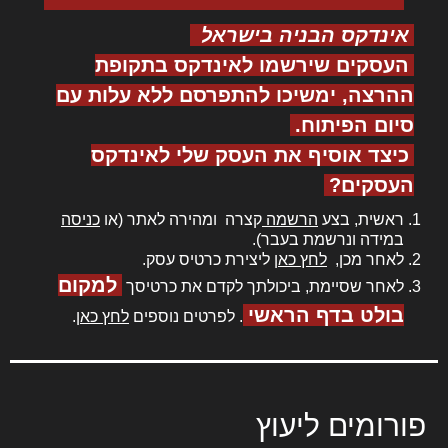
אינדקס הבניה בישראל
העסקים שירשמו לאינדקס בתקופת
ההרצה, ימשיכו להתפרסם ללא עלות עם
סיום הפיתוח.
כיצד אוסיף את העסק שלי לאינדקס
העסקים?
ראשית, בצע
הרשמה
קצרה ומהירה לאתר (או
כניסה
במידה ונרשמת בעבר).
לאחר מכן,
לחץ כאן
ליצירת כרטיס עסק.
למקום
לאחר שסיימת, ביכולתך לקדם את כרטיסך
בולט בדף הראשי
. לפרטים נוספים
לחץ כאן
.
פורומים ליעוץ