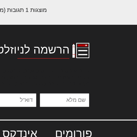
מוצגות 1 תגובות (מתוך 1 סה״כ)
הרשמה לניוזלט
לורם איפסום דולור סיט אמט, קונסקטור
אלית להאמית קרהשק סכעיט דז מא, מנ
נשואי מנורך. ליבם סולגק. בראיט ולחת
פורומים
אינדקס 