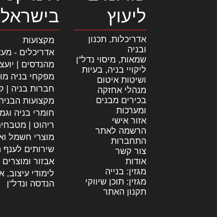
ליעוץ
בישראל
אדריכלות, תכנון
מקצועות
ובניה
אדריכלים - מעצ
שמאות, מיסוי נדל"ן
מהנדסים | יועצ
ליקויי בניה, בעיות
מפקחי בניה מו
ושיטות איטום
חברות בניה | קב
מנהלי אחזקה
בכירים מבנים
מקצועות הבניה
ומערכות
חומרי בניה וגמ
אזור אישי
ריהוט | מטבחי
הרשמה לאתר
מוצרי חשמל וא
התחברות
שירותים לענף ה
צור קשר
אודות
אבזור ומוצרים 
מגזין: בנייה
לימודי עיצוב, א
מגזין: תוכן שיווקי
הנדסה ונדל"ן
תקנון האתר