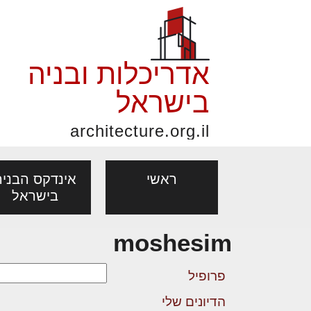
אדריכלות ובניה
בישראל
architecture.org.il
ראשי
אינדקס הבניה
בישראל
moshesim
פורום אדריכלות, תכנון
פ
אדריכלות: פרוגרמות,
נדל"ן: זכו
מקצועות
ובניה
נ
פרופיל
מחקר ועיון
ועסקאות
אדריכלים - מעצב
הדיונים שלי
בנייה
עיצוב הבי
יעוץ מקצועי לבונים, למשפצים
מת