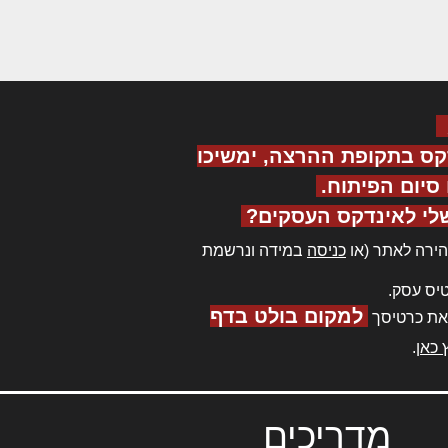
קס בתקופת ההרצה, ימשיכו
יום הפיתוח.
לי לאינדקס העסקים?
ירה לאתר (או
כניסה
במידה ונרשמת
יס עסק.
למקום בולט בדף
את כרטיסך
 כאן
.
מדריכים