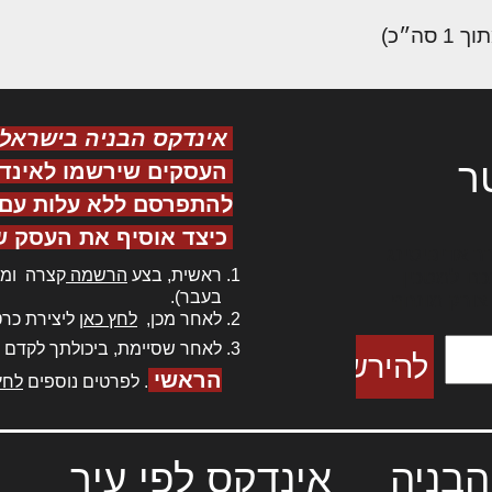
אינדקס הבניה בישראל
ר
העסקים שירשמו לאינד
להתפרסם ללא עלות עם ס
כיצד אוסיף את העסק ש
ר אדיפיסינג
ראשית, בצע
הרשמה
קצרה ומה
כם למטכין
בעבר).
 צורק מונחף
לאחר מכן,
לחץ כאן
ליצירת כרט
לאחר שסיימת, ביכולתך לקדם 
הראשי
. לפרטים נוספים
לחץ
הבניה
אינדקס לפי עיר