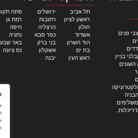
תל אביב
|
ירושלים
|
פתח תקוו
ראשון לציון
|
רחובות
|
רמת גן
|
חולון
|
הרצליה
|
חיפה
|
בי פנים
אשדוד
|
כפר סבא
|
נתניה
|
ים
הוד השרון
|
בני ברק
|
באר שבע
דדים
בת ים
|
אשקלון
|
נס ציונה
|
לני בניין
ראש העין
|
יבנה
|
 השונים
ר
ם
לקטרוניקה
א
בניה
משלימים
דריכלות,
ל
ע
.