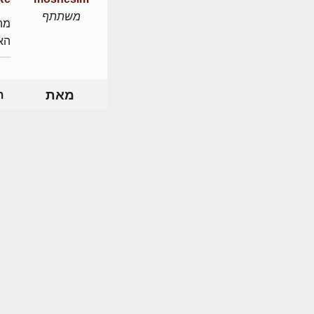
משתתף
מה 
האם
מאת
ת