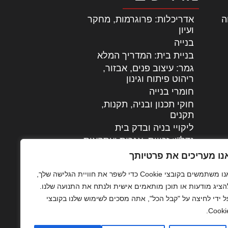
ה
|
אדריכלות: פרוגרמות, מחקר
ועיון
בנייה
בניית בית: המדריך המלא
גמר: עיצוב פנים, אבזור,
|
ריהוט פיתוח וגינון
חומרי בנייה
חוקי תכנון ובניה, תקנות,
תקנים
ליקויי בניה ובדק בית
נדל"ן: זכויות, אגרות ועסקאות
עיצוב הבית
נו מעריכים את פרטיותך
עקרונות ניהול אחזקה
אנו משתמשים בקובצי Cookie כדי לשפר את חוויית הגלישה שלך,
מתקדמות
הציג מודעות או תוכן מותאמים אישית ולנתח את התנועה שלנו.
צילום אדריכלי
ל ידי לחיצה על "קבל הכל", אתה מסכים לשימוש שלנו בקובצי
שיווק נדלן
Cookie
שיטות בניה: מפרטים
והמלצות