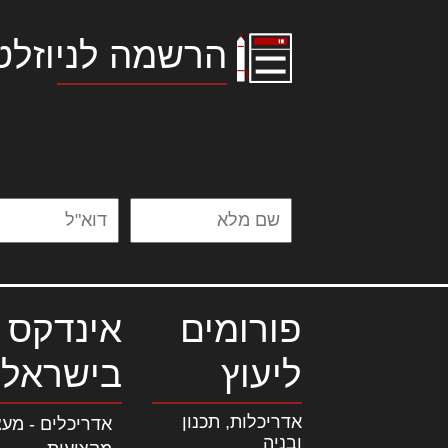
הרשמה לניוזלט
לורם איפסום דולור סיט אמט, קונסקטור
אלית להאמית קרהשק סכעיט דז מא, מנ
נשואי מנורך. ליבם סולגק. בראיט ולחת
פורומים
אינדקס 
ליעוץ
בישראל
אדריכלות, תכנון
אדריכלים - מעצ
ובניה