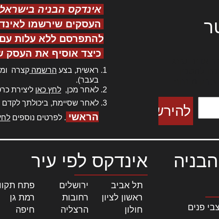
אינדקס הבניה בישראל
ר
העסקים שירשמו לאינד
להתפרסם ללא עלות עם ס
כיצד אוסיף את העסק ש
ר אדיפיסינג
ראשית, בצע
הרשמה
קצרה ומה
כם למטכין
בעבר).
 צורק מונחף
לאחר מכן,
לחץ כאן
ליצירת כרט
לאחר שסיימת, ביכולתך לקדם 
הראשי
. לפרטים נוספים
לחץ
הבניה
אינדקס לפי עיר
תל אביב
|
ירושלים
|
פתח תקוו
ראשון לציון
|
רחובות
|
רמת גן
|
בי פנים
חולון
|
הרצליה
|
חיפה
|