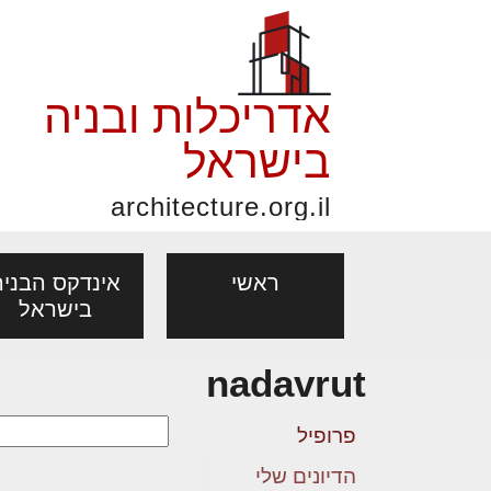
אדריכלות ובניה
בישראל
architecture.org.il
ראשי
אינדקס הבניה
בישראל
nadavrut
פורום אדריכלות, תכנון
פ
אדריכלות: פרוגרמות,
נדל"ן: זכו
אדריכלים - מעצב
ובניה
נ
פרופיל
מחקר ועיון
ועסקאות
מקצועות
הדיונים שלי
בנייה
עיצוב הבי
יעוץ מקצועי לבונים, למשפצים
מת