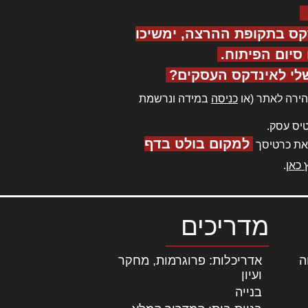
קס בתקופת ההרצה, ימשיכו
יום הפיתוח.
לי לאינדקס העסקים?
ירה לאתר (או
כניסה
במידה ונרשמת
יס עסק.
למקום בולט בדף
את כרטיסך
 כאן
.
מדריכים
ה
|
אדריכלות: פרוגרמות, מחקר
ועיון
בנייה