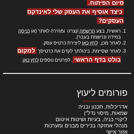
סיום הפיתוח.
כיצד אוסיף את העסק שלי לאינדקס
העסקים?
ראשית, בצע
הרשמה
קצרה ומהירה לאתר (או
כניסה
במידה ונרשמת בעבר).
לאחר מכן,
לחץ כאן
ליצירת כרטיס עסק.
למקום
לאחר שסיימת, ביכולתך לקדם את כרטיסך
בולט בדף הראשי
. לפרטים נוספים
לחץ כאן
.
פורומים ליעוץ
אדריכלות, תכנון ובניה
שמאות, מיסוי נדל"ן
ליקויי בניה, בעיות ושיטות איטום
מנהלי אחזקה בכירים מבנים ומערכות
אזור אישי