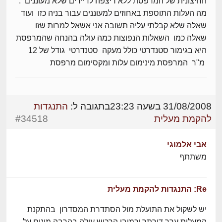
החיצונית של המרפסת ללא ריצפה לדיירים שלא מעוננים .
מה העלות התוספת באחוזים למעוננים עבור בניה כזו ועוד
שאלה שלא קבלתי עליה תשובה אני אשאל למרות שזו
שאלה כמו השאלות הנפוצות כמה עולה בהנחה שהמרפסת
היא בגימור סטנדרטי כולל מעקה סטנדרטי גודל של 12
מ"ר המרפסת מינימום עלות ומקסימום מרפסת
31/08/2008 בשעה 23:23
בתגובה ל:
התנגדות
להקמת מעלית
#34518
אבי אלמוגי
משתתף
Re: התנגדות להקמת מעלית
יש לשקול את התועלת מול הסתדרת המסדרון בהתקנת
המעלית ערך דירתך וכמובן הרכוש עולה בהרבה מונים על