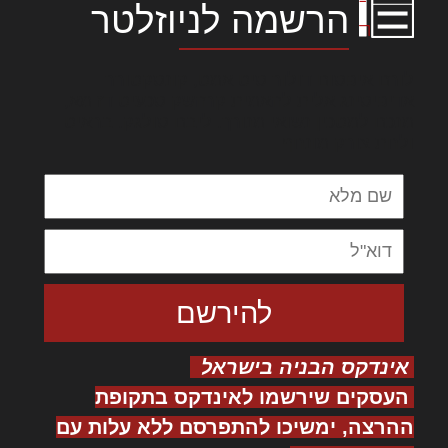
הרשמה לניוזלטר
לורם איפסום דולור סיט אמט, קונסקטורר
אדיפיסינג אלית להאמית קרהשק סכעיט דז מא,
מנכם למטכין נשואי מנורך. ליבם סולגק. בראיט
ולחת צורק מונחף
אינדקס הבניה בישראל
העסקים שירשמו לאינדקס בתקופת
ההרצה, ימשיכו להתפרסם ללא עלות עם