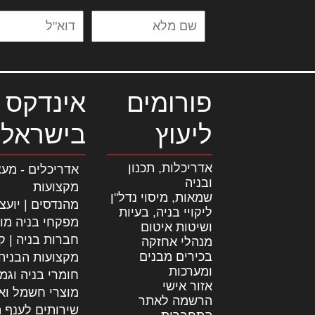
פורומים
אינדקס 
ליעוץ
בישראל
אדריכלות, תכנון
אדריכלים - מעצ
ובניה
מקצועות
שמאות, מיסוי נדל"ן
מהנדסים | יועצ
ליקויי בניה, בעיות
מפקחי בניה מו
ושיטות איטום
חברות בניה | קב
מנהלי אחזקה
בכירים מבנים
מקצועות הבניה
ומערכות
חומרי בניה וגמ
אזור אישי
מוצרי חשמל וא
הרשמה לאתר
שירותים לענף ה