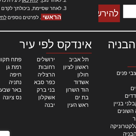
לאחר מכן,
לחץ כאן
ליצירת כרט
לאחר שסיימת, ביכולתך לקדם 
הראשי
. לפרטים נוספים
לחץ
הבניה
אינדקס לפי עיר
תל אביב
|
ירושלים
|
פתח תקוו
ראשון לציון
|
רחובות
|
רמת גן
|
בי פנים
חולון
|
הרצליה
|
חיפה
|
אשדוד
|
כפר סבא
|
נתניה
|
ים
הוד השרון
|
בני ברק
|
באר שבע
דדים
בת ים
|
אשקלון
|
נס ציונה
|
לני בניין
ראש העין
|
יבנה
|
 השונים
ר
לקטרוניקה
בניה