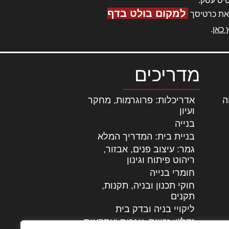
יס עסק.
למקום בולט בדף
את כרטיסך
 כאן
.
מדריכים
ה
|
אדריכלות: פרוגרמות, מחקר
ועיון
בנייה
בניית בית: המדריך המלא
גמר: עיצוב פנים, אבזור,
|
ריהוט פיתוח וגינון
חומרי בנייה
חוקי תכנון ובניה, תקנות,
תקנים
ליקויי בניה ובדק בית
נדל"ן: זכויות, אגרות ועסקאות