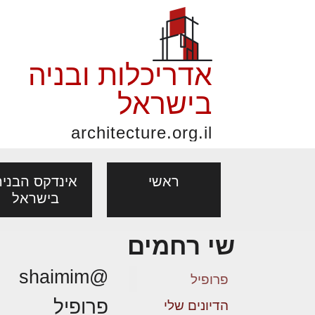
אדריכלות ובניה
בישראל
architecture.org.il
ראשי
אינדקס הבניה
בישראל
שי רחמים
פורום אדריכלות, תכנון
פ
אדריכלות: פרוגרמות,
נדל"ן: זכו
@shaimim
אדריכלים - מעצב
ובניה
נ
פרופיל
מחקר ועיון
ועסקאות
פרופיל
מקצועות
הדיונים שלי
בנייה
עיצוב הבי
יעוץ מקצועי לבונים, למשפצים
מת