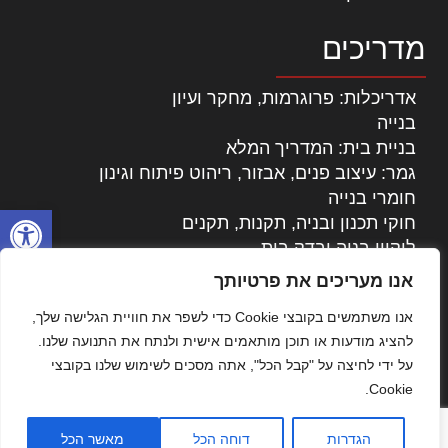
מדריכים
אדריכלות: פרוגרמות, מחקר ועיון
בנייה
בניית בית: המדריך המלא
גמר: עיצוב פנים, אבזור, ריהוט פיתוח וגינון
חומרי בנייה
פתח סרגל
חוקי תכנון ובניה, תקנות, תקנים
ליקויי בניה ובדק בית
נדל"ן: זכויות, אגרות ועסקאות
אנו מעריכים את פרטיותך
עיצוב הבית
אנו משתמשים בקובצי Cookie כדי לשפר את חוויית הגלישה שלך,
עקרונות ניהול אחזקה מתקדמות
להציג מודעות או תוכן מותאמים אישית ולנתח את התנועה שלנו.
צילום אדריכלי
על ידי לחיצה על "קבל הכל", אתה מסכים לשימוש שלנו בקובצי
שיווק נדלן
Cookie.
שיטות בניה: מפרטים והמלצות
תוכן שיווקי
הגדרות
דוחה הכל
מאשר הכל