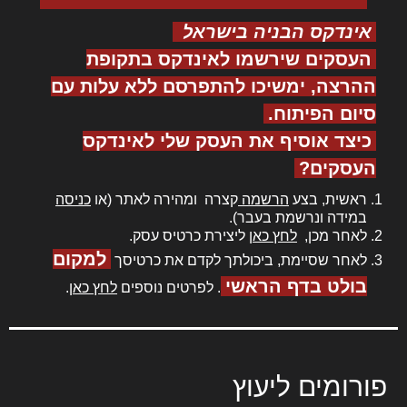
אינדקס הבניה בישראל
העסקים שירשמו לאינדקס בתקופת
ההרצה, ימשיכו להתפרסם ללא עלות עם
סיום הפיתוח.
כיצד אוסיף את העסק שלי לאינדקס
העסקים?
ראשית, בצע
הרשמה
קצרה ומהירה לאתר (או
כניסה
במידה ונרשמת בעבר).
לאחר מכן,
לחץ כאן
ליצירת כרטיס עסק.
למקום
לאחר שסיימת, ביכולתך לקדם את כרטיסך
בולט בדף הראשי
. לפרטים נוספים
לחץ כאן
.
פורומים ליעוץ