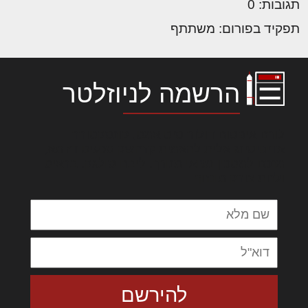
תגובות: 0
תפקיד בפורום: משתתף
הרשמה לניוזלטר
לורם איפסום דולור סיט אמט, קונסקטורר
אדיפיסינג אלית להאמית קרהשק סכעיט דז מא,
מנכם למטכין נשואי מנורך. ליבם סולגק. בראיט
ולחת צורק מונחף