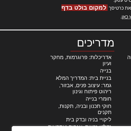
יס עסק.
למקום בולט בדף
את כרטיסך
 כאן
.
מדריכים
ה
|
אדריכלות: פרוגרמות, מחקר
ועיון
בנייה
בניית בית: המדריך המלא
גמר: עיצוב פנים, אבזור,
|
ריהוט פיתוח וגינון
חומרי בנייה
חוקי תכנון ובניה, תקנות,
תקנים
ליקויי בניה ובדק בית
נדל"ן: זכויות, אגרות ועסקאות