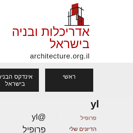
אדריכלות ובניה
בישראל
architecture.org.il
ראשי
אינדקס הבניה
בישראל
yl
פורום אדריכלות, תכנון
פ
אדריכלות: פרוגרמות,
נדל"ן: זכו
@yl
מקצועות
ובניה
נ
פרופיל
מחקר ועיון
ועסקאות
פרופיל
אדריכלים - מעצב
הדיונים שלי
בנייה
עיצוב הבי
יעוץ מקצועי לבונים, למשפצים
מת