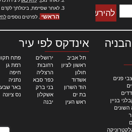
לאחר מכן,
לחץ כאן
ליצירת כרט
לאחר שסיימת, ביכולתך לקדם 
הראשי
. לפרטים נוספים
לחץ
הבניה
אינדקס לפי עיר
תל אביב
|
ירושלים
|
פתח תקוו
ראשון לציון
|
רחובות
|
רמת גן
|
חולון
|
הרצליה
|
חיפה
|
בי פנים
אשדוד
|
כפר סבא
|
נתניה
|
ים
הוד השרון
|
בני ברק
|
באר שבע
דדים
בת ים
|
אשקלון
|
נס ציונה
|
לני בניין
ראש העין
|
יבנה
|
 השונים
ר
ם
לקטרוניקה