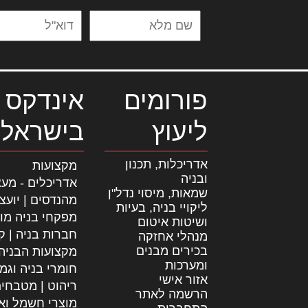
פורומים
אינדקס 
ליעוץ
בישראל
אדריכלות, תכנון
מקצועות
ובניה
אדריכלים - מעצ
שמאות, מיסוי נדל"ן
מהנדסים | יועצ
ליקויי בניה, בעיות
מפקחי בניה מו
ושיטות איטום
חברות בניה | קב
מנהלי אחזקה
בכירים מבנים
מקצועות הבניה
ומערכות
חומרי בניה וגמ
אזור אישי
ריהוט | מטבחי
הרשמה לאתר
מוצרי חשמל וא