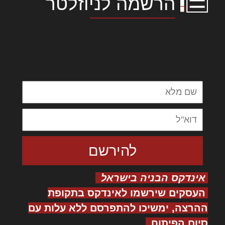
הרשמה לניוזלטר
לורם איפסום דולור סיט אמט, קונסקטורר
אדיפיסינג אלית להאמית קרהשק סכעיט דז מא,
מנכם למטכין נשואי מנורך. ליבם סולגק. בראיט
ולחת צורק מונחף
אינדקס הבניה בישראל
העסקים שירשמו לאינדקס בתקופת
ההרצה, ימשיכו להתפרסם ללא עלות עם
סיום הפיתוח.