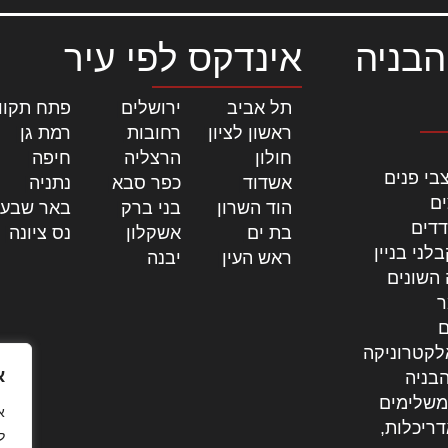
הבניה
אינדקס לפי עיר
תל אביב
|
ירושלים
|
פתח תקוו
ראשון לציון
|
רחובות
|
רמת גן
|
חולון
|
הרצליה
|
חיפה
|
בי פנים
אשדוד
|
כפר סבא
|
נתניה
|
ים
הוד השרון
|
בני ברק
|
באר שבע
דדים
בת ים
|
אשקלון
|
נס ציונה
|
לני בניין
ראש העין
|
יבנה
|
 השונים
ר
ם
לקטרוניקה
א
בניה
משלימים
דריכלות,
ל