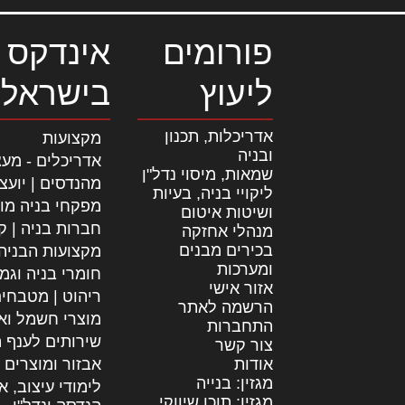
פורומים
אינדקס 
ליעוץ
בישראל
אדריכלות, תכנון
מקצועות
ובניה
אדריכלים - מעצ
שמאות, מיסוי נדל"ן
מהנדסים | יועצ
ליקויי בניה, בעיות
מפקחי בניה מו
ושיטות איטום
חברות בניה | קב
מנהלי אחזקה
בכירים מבנים
מקצועות הבניה
ומערכות
חומרי בניה וגמ
אזור אישי
ריהוט | מטבחי
הרשמה לאתר
מוצרי חשמל וא
התחברות
שירותים לענף ה
צור קשר
אודות
אבזור ומוצרים 
מגזין: בנייה
לימודי עיצוב, א
מגזין: תוכן שיווקי