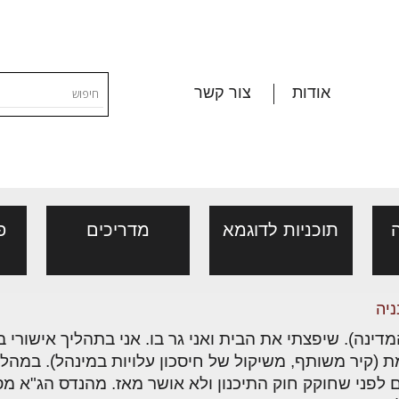
אודות
צור קשר
תוכניות לדוגמא
מדריכים
פ
לא רק ספה ותאורה: כך מעצ
ניה
בו אווירה
ורום שמאות, מיסוי
פורום ליקויי בניה, בעיות
 וישן (לפני קום המדינה). שיפצתי את הבית ואני גר בו. אני בתהליך
יות, אגרות
יש סלונים שנראים מצוין בתוכני
דל"ן
ושיטות איטום
ת (קיר משותף, משיקול של חיסכון עלויות במינהל). במהל
מעט חסרי חיים כשנכנסים אליה
 לפני שחוקק חוק התיכנון ולא אושר מאז. מהנדס הג"א מ
נמצאים במקום הנכון, הצבעים ת
י פנים
ת
ן מענה בנושאי נדל"ן/
ייעוץ מקצועי לבונים, למשפצים