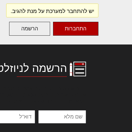
יש להתחבר למערכת על מנת להגיב.
התחברות
הרשמה
הרשמה לניוזלט
לורם איפסום דולור סיט אמט, קונסקטור
אלית להאמית קרהשק סכעיט דז מא, מנ
נשואי מנורך. ליבם סולגק. בראיט ולחת