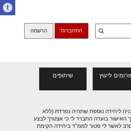
פתח סרגל
התחברות
הרשמה
ורומים ליעוץ
שיתופים
בים סלון שבאמת יש
מנהלי אחזקה בכירים
 אישורי בניה ליחידה נוספת שתהיה נפרדת (ללא
ת ובצילום, אבל מרגישים
מבנים ומערכות
ך האישור בועדה התברר לי כי אצטרך לבצע
ם. כל הפריטים לכאורה
סרב לאשר לי פטור לממ"ד ביחידה הקימת
ואמים והרהיטים נבחרו
פורם מנהלי אחזקה בכירים -