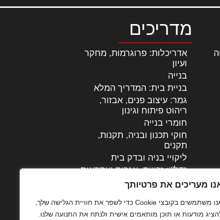
מדריכים
ה
|
אדריכלות: פרוגרמות, מחקר
ועיון
בנייה
בניית בית: המדריך המלא
גמר: עיצוב פנים, אבזור,
|
ריהוט פיתוח וגינון
חומרי בנייה
חוקי תכנון ובניה, תקנות,
תקנים
ליקויי בניה ובדק בית
נדל"ן: זכויות, אגרות ועסקאות
עיצוב הבית
נו מעריכים את פרטיותך
עקרונות ניהול אחזקה
אנו משתמשים בקובצי Cookie כדי לשפר את חוויית הגלישה שלך,
מתקדמות
הציג מודעות או תוכן מותאמים אישית ולנתח את התנועה שלנו.
צילום אדריכלי