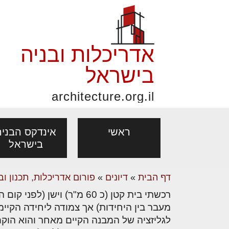
אדריכלות ובניה
בישראל
architecture.org.il
ראשי
אינדקס הבניה
בישראל
דף הבית
»
דיונים
»
פורום אדריכלות, תכנון וב
פורום אדריכלות, תכנון
פ
רכשתי בית קטן (כ 60 מ"ר)
אדריכלות: פרוגרמות,
נדל"ן: זכו
מקצועות
ובניה
נ
מעבר בין היחידות) אך צמודה ליחידה הקיימ
מחקר ועיון
ועסקאות
לגליזציה של המבנה הקיים מאחר והוא הוקם
אדריכלים - מעצב
בנייה
עיצוב הבי
יעוץ מקצועי לבונים, למשפצים
מת