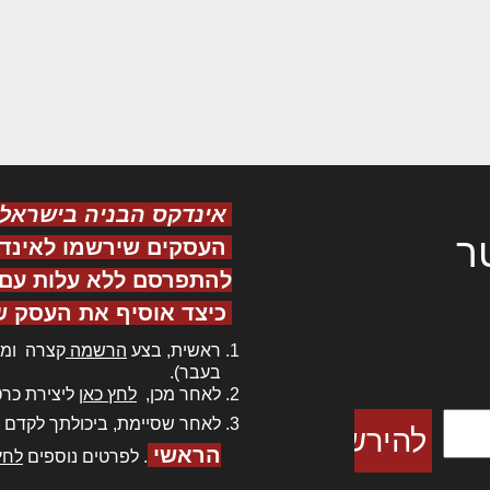
אינדקס הבניה בישראל
ר
העסקים שירשמו לאינד
להתפרסם ללא עלות עם ס
כיצד אוסיף את העסק ש
ר אדיפיסינג
ראשית, בצע
הרשמה
קצרה ומה
כם למטכין
בעבר).
 צורק מונחף
לאחר מכן,
לחץ כאן
ליצירת כרט
לאחר שסיימת, ביכולתך לקדם 
הראשי
. לפרטים נוספים
לחץ