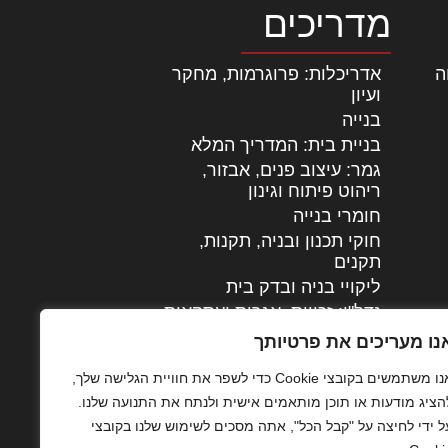
מדריכים
ה
|
אדריכלות: פרוגרמות, מחקר
ועיון
בנייה
בניית בית: המדריך המלא
גמר: עיצוב פנים, אבזור,
|
ריהוט פיתוח וגינון
חומרי בנייה
חוקי תכנון ובניה, תקנות,
תקנים
ליקויי בניה ובדק בית
נדל"ן: זכויות, אגרות ועסקאות
עיצוב הבית
נו מעריכים את פרטיותך
עקרונות ניהול אחזקה
אנו משתמשים בקובצי Cookie כדי לשפר את חוויית הגלישה שלך,
מתקדמות
הציג מודעות או תוכן מותאמים אישית ולנתח את התנועה שלנו.
צילום אדריכלי
ל ידי לחיצה על "קבל הכל", אתה מסכים לשימוש שלנו בקובצי
שיווק נדלן