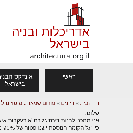
אדריכלות ובניה
בישראל
architecture.org.il
ראשי
אינדקס הבניה
בישראל
דף הבית
»
דיונים
»
פורום שמאות, מיסוי נדל"ן
פורום אדריכלות, תכנון
פ
שלום,
אדריכלות: פרוגרמות,
נדל"ן: זכו
מקצועות
ובניה
נ
מחקר ועיון
ועסקאות
אדריכלים - מעצב
בנייה
עיצוב הבי
יעוץ מקצועי לבונים, למשפצים
מת