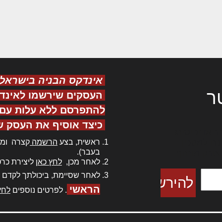
אינדקס הבניה בישראל
ר
העסקים שירשמו לאינד
להתפרסם ללא עלות עם ס
כיצד אוסיף את העסק ש
ר אדיפיסינג
ראשית, בצע
הרשמה
קצרה ומה
כם למטכין
בעבר).
 צורק מונחף
לאחר מכן,
לחץ כאן
ליצירת כרט
לאחר שסיימת, ביכולתך לקדם 
הראשי
. לפרטים נוספים
לחץ