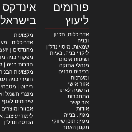
פורומים
אינדקס 
ליעוץ
בישראל
אדריכלות, תכנון
מקצועות
ובניה
אדריכלים - מעצ
שמאות, מיסוי נדל"ן
מהנדסים | יועצ
ליקויי בניה, בעיות
מפקחי בניה מו
ושיטות איטום
חברות בניה | קב
מנהלי אחזקה
בכירים מבנים
מקצועות הבניה
ומערכות
חומרי בניה וגמ
אזור אישי
ריהוט | מטבחי
הרשמה לאתר
מוצרי חשמל וא
התחברות
שירותים לענף ה
צור קשר
אודות
אבזור ומוצרים 
מגזין: בנייה
לימודי עיצוב, א
מגזין: תוכן שיווקי
הנדסה ונדל"ן
תקנון האתר