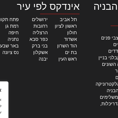
הבניה
אינדקס לפי עיר
תל אביב
|
ירושלים
|
פתח תקוו
ראשון לציון
|
רחובות
|
רמת גן
|
חולון
|
הרצליה
|
חיפה
|
בי פנים
אשדוד
|
כפר סבא
|
נתניה
|
ים
הוד השרון
|
בני ברק
|
באר שבע
דדים
בת ים
|
אשקלון
|
נס ציונה
|
לני בניין
ראש העין
|
יבנה
|
 השונים
ר
ם
לקטרוניקה
א
בניה
משלימים
דריכלות,
ל
ע