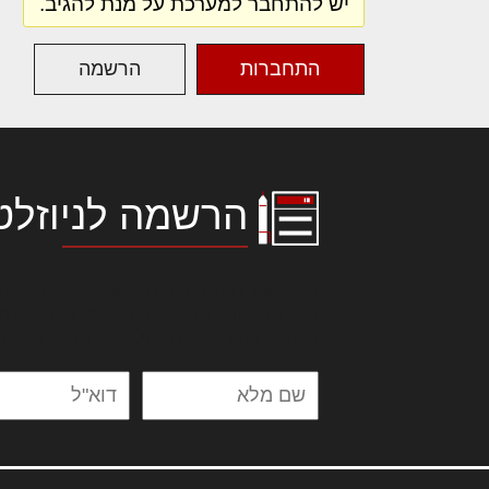
יש להתחבר למערכת על מנת להגיב.
התחברות
הרשמה
הרשמה לניוזלט
לורם איפסום דולור סיט אמט, קונסקטור
אלית להאמית קרהשק סכעיט דז מא, מנ
נשואי מנורך. ליבם סולגק. בראיט ולחת