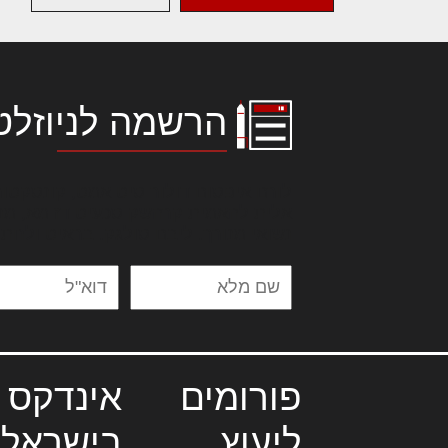
הרשמה לניוזלט
לורם איפסום דולור סיט אמט, קונסקטור
אלית להאמית קרהשק סכעיט דז מא, מנ
נשואי מנורך. ליבם סולגק. בראיט ולחת
פורומים
אינדקס 
ליעוץ
בישראל