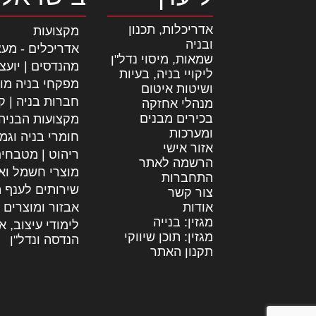
אדריכלות, תכנון
מקצועות
ובניה
אדריכלים - מעצ
שמאות, מיסוי נדל"ן
מהנדסים | יועצ
ליקויי בניה, בעיות
מפקחי בניה מו
ושיטות איטום
חברות בניה | קב
מנהלי אחזקה
בכירים מבנים
מקצועות הבניה
ומערכות
חומרי בניה וגמ
אזור אישי
ריהוט | מטבחי
הרשמה לאתר
מוצרי חשמל וא
התחברות
שירותים לענף ה
צור קשר
אודות
אבזור ומוצרים 
מגזין: בנייה
לימודי עיצוב, א
מגזין: תוכן שיווקי
הנדסה ונדל"ן
תקנון האתר