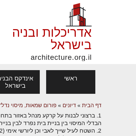
אדריכלות ובניה
בישראל
architecture.org.il
ראשי
אינדקס הבניה
בישראל
דף הבית
»
דיונים
»
פורום שמאות, מיסוי נדל"ן
פורום אדריכלות, תכנון
פ
אדריכלות: פרוגרמות,
נדל"ן: זכו
מקצועות
ובניה
נ
הבדלי המיסוי בין בניית בית נפרד לבין בני
מחקר ועיון
ועסקאות
אדריכלים - מעצב
בנייה
עיצוב הבי
יעוץ מקצועי לבונים, למשפצים
מת