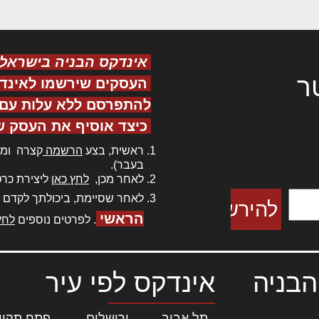
אינדקס הבניה בישראל
ר
העסקים שירשמו לאינד
להתפרסם ללא עלות עם ס
כיצד אוסיף את העסק ש
ר אדיפיסינג
ראשית, בצע
הרשמה
קצרה ומה
כם למטכין
בעבר).
 צורק מונחף
לאחר מכן,
לחץ כאן
ליצירת כרט
לאחר שסיימת, ביכולתך לקדם 
הראשי
. לפרטים נוספים
לחץ
הבניה
אינדקס לפי עיר
תל אביב
|
ירושלים
|
פתח תקוו