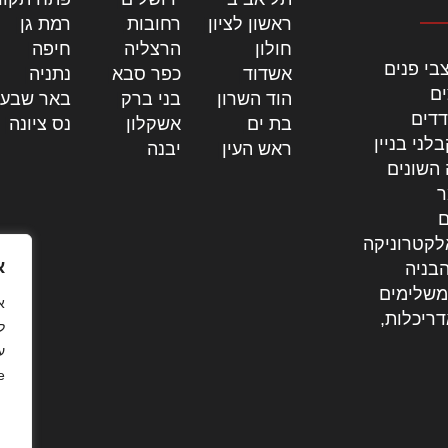
ראשון לציון
|
רחובות
|
רמת גן
|
חולון
|
הרצליה
|
חיפה
|
בי פנים
אשדוד
|
כפר סבא
|
נתניה
|
ים
הוד השרון
|
בני ברק
|
באר שבע
דדים
בת ים
|
אשקלון
|
נס ציונה
|
לני בניין
ראש העין
|
יבנה
|
 השונים
ר
ם
לקטרוניקה
א
בניה
משלימים
דריכלות,
ל
ע
.