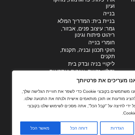
ועיון
בנייה
בניית בית: המדריך המלא
גמר: עיצוב פנים, אבזור,
|
ריהוט פיתוח וגינון
חומרי בנייה
חוקי תכנון ובניה, תקנות,
תקנים
ליקויי בניה ובדק בית
נדל"ן: זכויות, אגרות ועסקאות
עיצוב הבית
נו מעריכים את פרטיותך
עקרונות ניהול אחזקה
אנו משתמשים בקובצי Cookie כדי לשפר את חוויית הגלישה שלך,
מתקדמות
הציג מודעות או תוכן מותאמים אישית ולנתח את התנועה שלנו.
צילום אדריכלי
ל ידי לחיצה על "קבל הכל", אתה מסכים לשימוש שלנו בקובצי
שיווק נדלן
Cookie
שיטות בניה: מפרטים
והמלצות
הגדרות
דוחה הכל
מאשר הכל
תוכן שיווקי