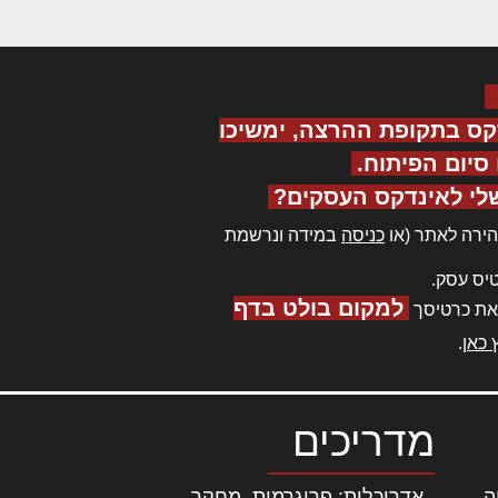
קס בתקופת ההרצה, ימשיכו
יום הפיתוח.
לי לאינדקס העסקים?
ירה לאתר (או
כניסה
במידה ונרשמת
יס עסק.
למקום בולט בדף
את כרטיסך
 כאן
.
מדריכים
ה
|
אדריכלות: פרוגרמות, מחקר