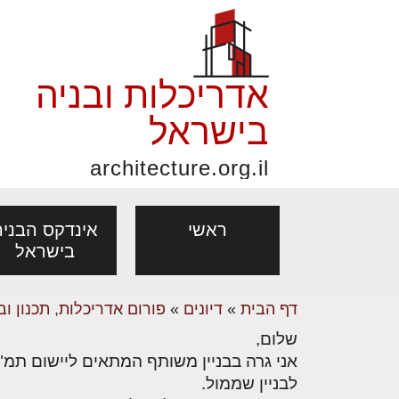
אדריכלות ובניה
בישראל
architecture.org.il
ראשי
אינדקס הבניה
בישראל
דף הבית
»
דיונים
»
פורום אדריכלות, תכנון וב
פורום אדריכלות, תכנון
פ
שלום,
אדריכלות: פרוגרמות,
נדל"ן: זכו
מקצועות
ובניה
נ
מחקר ועיון
ועסקאות
לבניין שממול.
אדריכלים - מעצב
בנייה
עיצוב הבי
יעוץ מקצועי לבונים, למשפצים
מת