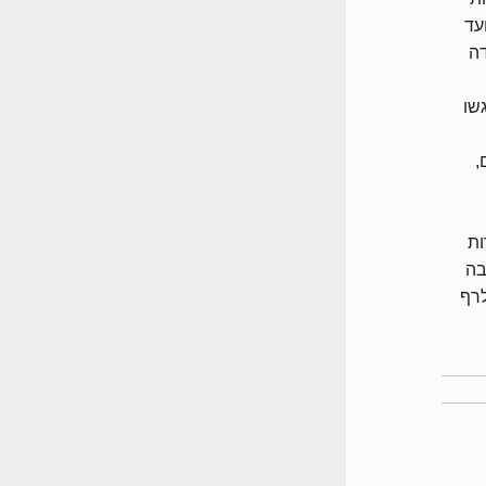
עד
דה
שו
,
ידות
חבה
 לרף