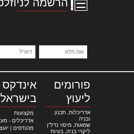
הרשמה לניוזלט
לורם איפסום דולור סיט אמט, קונסקטור
אלית להאמית קרהשק סכעיט דז מא, מנ
נשואי מנורך. ליבם סולגק. בראיט ולחת
פורומים
אינדקס 
ליעוץ
בישראל
אדריכלות, תכנון
מקצועות
ובניה
אדריכלים - מעצ
שמאות, מיסוי נדל"ן
מהנדסים | יועצ
ליקויי בניה, בעיות