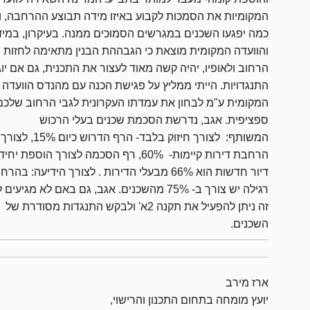
המקומיות את הסמכות לקבוע באיזו מידה תבוצע ההרחבה, ו
כמה יפגעו השכנים במגרשים הסמוכים ממנה. בעיקרון, במי
והוועדה המקומית מוצאת כי הגבההת הבנין מתאימה לחזות
הרחוב ולאופיו, יהיה קשה מאוד לעצור את התכנית, גם אם יוג
התנגדויות. הייתי ממליץ על פגישת הכנה עם מהנדס הוועדה
המקומית ע"מ לבחון את עמדתו העקרונית לגבי הרחוב שלכם
ספציפית. אגב, נדרשת הסכמת שכנים בעלי הרכוש
המשותף: לצורך חיזוק בלבד- הרף הדרוש כיום 15%, לצורך
הרחבת דירות קיימות- 60%, רף הסכמה לצורך הוספת יח
דיור חדשות הוא 66% מבעלי הדירות . לצורך הידיעה: בהר
רגילה יש צורך ב- 75% מהשכנים. אגב, גם באם לא מגיעים
זה ניתן להפעיל את תקנה 2א' ולבקש התנגדות מסודרת של
השכנים.
ארז מירב
יועץ מומחה בתחום התכנון והרישוי,