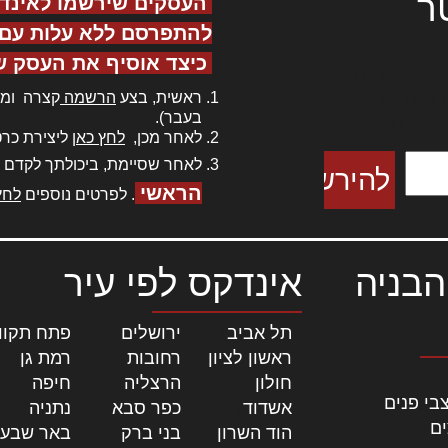
ר
העסקים שירשמו לאינד
להתפרסם ללא עלות עם ס
כיצד אוסיף את העסק ש
ר אדיפיסינג
ראשית, בצע
הרשמה
קצרה ומה
כם למטכין
בעבר).
 צורק מונחף
לאחר מכן,
לחץ כאן
ליצירת כרט
לאחר שסיימת, ביכולתך לקדם 
הראשי
. לפרטים נוספים
לחץ
הבניה
אינדקס לפי עיר
תל אביב
|
ירושלים
|
פתח תקוו
ראשון לציון
|
רחובות
|
רמת גן
|
חולון
|
הרצליה
|
חיפה
|
בי פנים
אשדוד
|
כפר סבא
|
נתניה
|
ים
הוד השרון
|
בני ברק
|
באר שבע