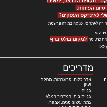
קס בתקופת ההרצה, ימשיכו
יום הפיתוח.
לי לאינדקס העסקים?
ירה לאתר (או
כניסה
במידה ונרשמת
יס עסק.
למקום בולט בדף
את כרטיסך
 כאן
.
מדריכים
ה
|
אדריכלות: פרוגרמות, מחקר
ועיון
בנייה
בניית בית: המדריך המלא
גמר: עיצוב פנים, אבזור,
|