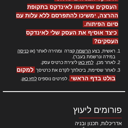
העסקים שירשמו לאינדקס בתקופת
ההרצה, ימשיכו להתפרסם ללא עלות עם
סיום הפיתוח.
כיצד אוסיף את העסק שלי לאינדקס
העסקים?
ראשית, בצע
הרשמה
קצרה ומהירה לאתר (או
כניסה
במידה ונרשמת בעבר).
לאחר מכן,
לחץ כאן
ליצירת כרטיס עסק.
למקום
לאחר שסיימת, ביכולתך לקדם את כרטיסך
בולט בדף הראשי
. לפרטים נוספים
לחץ כאן
.
פורומים ליעוץ
אדריכלות, תכנון ובניה