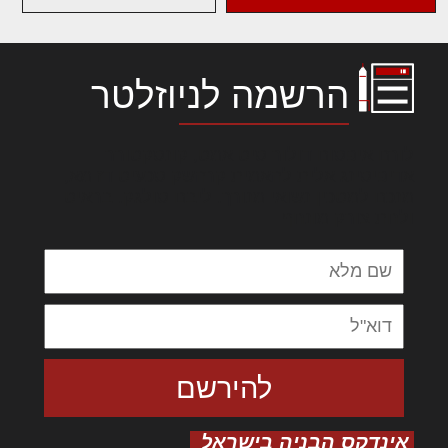
הרשמה לניוזלטר
לורם איפסום דולור סיט אמט, קונסקטורר
אדיפיסינג אלית להאמית קרהשק סכעיט דז מא,
מנכם למטכין נשואי מנורך. ליבם סולגק. בראיט
ולחת צורק מונחף
אינדקס הבניה בישראל