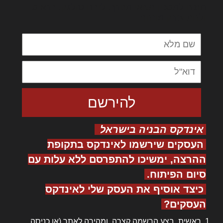
מנכם למטכין נשואי מנורך. ליבם סולגק. בראיט
ולחת צורק מונחף
אינדקס הבניה בישראל
העסקים שירשמו לאינדקס בתקופת
ההרצה, ימשיכו להתפרסם ללא עלות עם
סיום הפיתוח.
כיצד אוסיף את העסק שלי לאינדקס
העסקים?
ראשית, בצע
הרשמה
קצרה ומהירה לאתר (או
כניסה