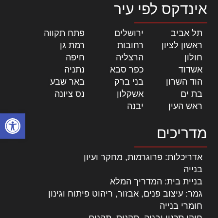
אינדקס לפי עיר
תל אביב
|
ירושלים
|
פתח תקווה
|
ראשון לציון
|
רחובות
|
רמת גן
|
חולון
|
הרצליה
|
חיפה
|
אשדוד
|
כפר סבא
|
נתניה
|
הוד השרון
|
בני ברק
|
באר שבע
|
בת ים
|
אשקלון
|
נס ציונה
|
ראש העין
|
יבנה
|
פתח סרגל
מדריכים
אדריכלות: פרוגרמות, מחקר ועיון
בנייה
בניית בית: המדריך המלא
גמר: עיצוב פנים, אבזור, ריהוט פיתוח וגינון
חומרי בנייה
חוקי תכנון ובניה, תקנות, תקנים