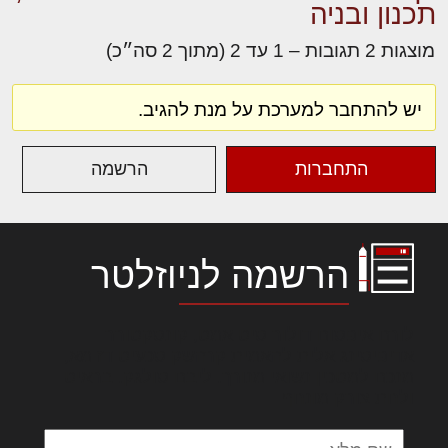
תכנון ובניה
מוצגות 2 תגובות – 1 עד 2 (מתוך 2 סה״כ)
יש להתחבר למערכת על מנת להגיב.
התחברות
הרשמה
הרשמה לניוזלטר
לורם איפסום דולור סיט אמט, קונסקטורר
אדיפיסינג אלית להאמית קרהשק סכעיט דז מא,
מנכם למטכין נשואי מנורך. ליבם סולגק. בראיט
ולחת צורק מונחף