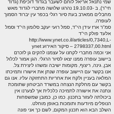
שמי נתנאל אריאל לוחם לשעבר בגדוד דוכיפת (גדוד
חי"ר), ב -19.10.03 נהרגו שלושה מחברי לגדוד מאש
מחבלים ממארב בעת סיור רגלי בכפר עין יברוד הסמוך
לעופרה.
סמ"ר ארז עידן הי"ד, סמל רועי יעקב סלומון הי"ד וסמל
אלעד פולק הי"ד
http://www.ynet.co.il/articles/0,7340,L-
2798337,00.html – סיקור האירוע ynet
אני וכמה מחברי לקחנו על עצמנו להקים גן לזכרם
ביישוב עופרה ממנו יצאו לסיור הרגלי. הגן אמור לכלול
אבן, גינה, ריצוף, מקומות ישיבה ומשהו ליצירת צל.
אנו בקשר עם היישוב עופרה שנתן את אישורו ותמיכתו
המלאה בעניין ולקח את אחריות התחזוקה עליו. אנו גם
בקשר עם מחלקת הנצחה במשרד הביטחון שתומכת
ונתנה את אישורה לתמיכה כלכלית אך לצערנו אין
ביכולתה לעזור בתכנון. כמו כן, כמובן שמשפחות
הנופלים מיודעות ותומכות באופן מוחלט.
השלב הבא הוא תכנון המקום, לשם כך אני פונה