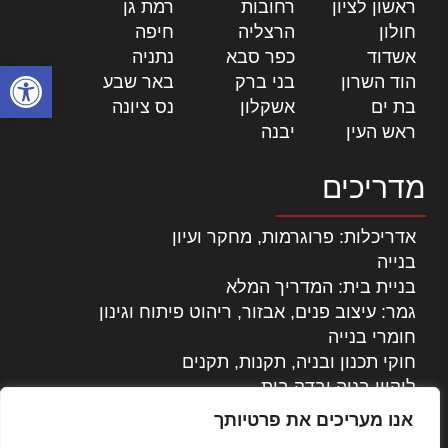
ראשון לציון
|
רחובות
|
רמת גן
|
חולון
|
הרצליה
|
חיפה
|
אשדוד
|
כפר סבא
|
נתניה
|
פתח סרגל
הוד השרון
|
בני ברק
|
באר שבע
|
בת ים
|
אשקלון
|
נס ציונה
|
ראש העין
|
יבנה
|
מדריכים
אדריכלות: פרוגרמות, מחקר ועיון
בנייה
בניית בית: המדריך המלא
גמר: עיצוב פנים, אבזור, ריהוט פיתוח וגינון
חומרי בנייה
חוקי תכנון ובניה, תקנות, תקנים
ליקויי בניה ובדק בית
נדל"ן: זכויות, אגרות ועסקאות
אנו מעריכים את פרטיותך
עיצוב הבית