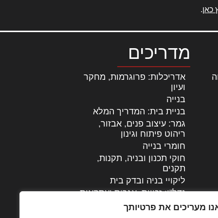
 כאן
.
מדריכים
ה
|
אדריכלות: פרוגרמות, מחקר
ועיון
בנייה
בניית בית: המדריך המלא
גמר: עיצוב פנים, אבזור,
|
ריהוט פיתוח וגינון
חומרי בנייה
חוקי תכנון ובניה, תקנות,
תקנים
ליקויי בניה ובדק בית
נדל"ן: זכויות, אגרות ועסקאות
עיצוב הבית
נו מעריכים את פרטיותך
עקרונות ניהול אחזקה