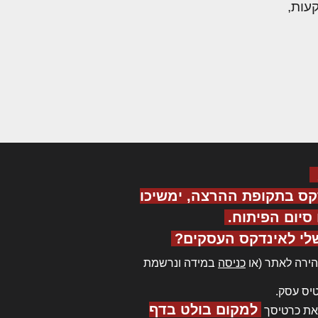
קס בתקופת ההרצה, ימשיכו
יום הפיתוח.
לי לאינדקס העסקים?
ירה לאתר (או
כניסה
במידה ונרשמת
יס עסק.
למקום בולט בדף
את כרטיסך