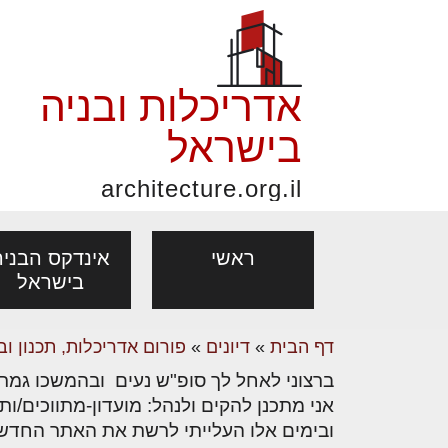
אדריכלות ובניה
בישראל
architecture.org.il
ראשי
אינדקס הבניה
בישראל
דף הבית
»
דיונים
»
פורום אדריכלות, תכנון וב
פורום אדריכלות, תכנון
פ
ברצוני לאחל לך סופ"ש נעים ובהמשכו גמר
אדריכלות: פרוגרמות,
נדל"ן: זכו
אדריכלים - מעצב
ובניה
נ
אני מתכנן להקים ולנהל: מועדון-מתווכים/ות
מחקר ועיון
ועסקאות
ובימים אלו העלייתי לרשת את האתר החדש
מקצועות
בנייה
עיצוב הבי
יעוץ מקצועי לבונים, למשפצים
מת