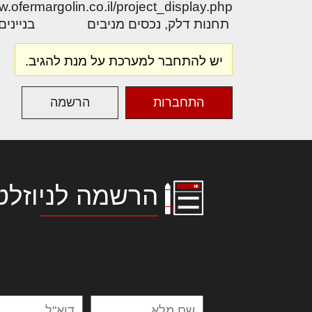
http://www.ofermargolin.co.il/project_display.php פרוייקטים: מגרשים, בתי מלון ו
תחנות דלק, נכסים מניבים בניינים ל
יש להתחבר למערכת על מנת להגיב.
התחברות
הרשמה
הרשמה לניוזלט
לורם איפסום דולור סיט אמט, קונסקטור
אלית להאמית קרהשק סכעיט דז מא, מנ
נשואי מנורך. ליבם סולגק. בראיט ולחת