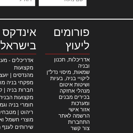
פורומים
אינדקס 
ליעוץ
בישראל
אדריכלות, תכנון
אדריכלים - מעצ
ובניה
מקצועות
שמאות, מיסוי נדל"ן
מהנדסים | יועצ
ליקויי בניה, בעיות
מפקחי בניה מו
ושיטות איטום
חברות בניה | קב
מנהלי אחזקה
בכירים מבנים
מקצועות הבניה
ומערכות
חומרי בניה וגמ
אזור אישי
ריהוט | מטבחי
הרשמה לאתר
מוצרי חשמל וא
התחברות
שירותים לענף ה
צור קשר