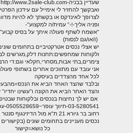
שעדיין בבניה-http://www.2sale-club.com אם הנושא מעניין אותך-!-ההצטרפות "חינם".
את ביתם ולמתכננים בנושאי
מק
בניית בית: המדריך המלא
עקרונות נ
מהנדסים | יועצים
ואבקשך להחזיר לי אימייל עם עידכון הפרטי
אדריכלות, תכנון הבית, היתרי
מק
גמר: עיצוב פנים, אבזור,
מתקדמות
בניה, חוקי תכנון ובניה, חישובי
הי
לצרופך לאינדקס או בקשתך לא להיות מדוו
מפקחי בניה מודד
ריהוט פיתוח וגינון
צילום אדר
עלויות ותהליך הבניה. היעוץ
אל
ופניה אליך-!-" עמית/ה למקצוע"-
בפורום ניתן ע"י ארז מירב,
רא
חומרי בנייה
שיווק נדלן
חברות בניה | קבלנ
"אשמח לשתף פעולה איתך על בסיס קבוע"
מתכנן ויועץ לנושאי תכנון ובניה
הי
חוקי תכנון ובניה, תקנות,
שיטות בנ
(ו/או/גם לנסות)
רוצים להתייעץ? ראשית, לחצו
רא
מקצועות הבניה ה
תקנים
והמלצות
בחלק הכי העליון של האתר על
לא
יש אצלי נכסים אטרקטיביים בתחומים שונים:ב
"התחברות" (אם כבר נרשמתם
אי
ליקויי בניה ובדק בית
תוכן שיווק
ולקוחות שמחפשים:תחנות דלק,מגרשים לבני
חומרי בניה וגמר
בעבר) או "הרשמה". לאחר מכן,
צ
צימרים,בתי אבות,מסחרי,חקלאי וגם:די הרבה
חזרו לכאן והלחצן "צור נושא
לח
ריהוט | מטבחים
אני עובד עם מתווכים אחרים בשתופי פעולה ר
חדש" יופיע מעל הנושא הראשון
על
בפורום. היעוץ בפורום ניתן
נ
לכל אחד מהצדדים בעיסקה
מוצרי חשמל ואלק
בחינם כיעוץ ראשוני בלבד,
לא
ובלבד שהצד האחד הביא את הנכס=מהבעל
ומטבע הדברים לא יכול להיות
"צ
והצד האחר הביא את הקונה ו"עשינו יחדיו" 
שירותים לענף הב
חף מטעויות. היעוץ אינו מהווה
הנ
אם יש לך נחיצות בנכסים ובלקו
תחליף ליעוץ משפטי או אדריכלי
צמוד.
אבזור ומוצרים מ
03-5280541-תיווך עופר~0505528659-עפר מרגולין
רחוב בר גיורא 21 ת"א מול הדיזינגוף סנטר 25 שנה אימייל ofer@ofermargolin.co.il תיווך עופר
לימודי עיצוב, אד
לפורום
נכסים מעניינים בתחומים שונים (בקישורים 
כל נושא=קישור