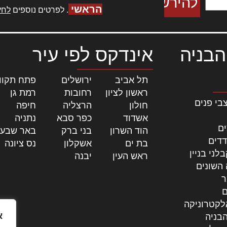
הראשי
. לפרטים נוספים
לחץ
הבניה
אינדקס לפי עיר
תל אביב
|
ירושלים
|
פתח תקוו
ראשון לציון
|
רחובות
|
רמת גן
|
בי פנים
חולון
|
הרצליה
|
חיפה
|
אשדוד
|
כפר סבא
|
נתניה
|
ים
הוד השרון
|
בני ברק
|
באר שבע
דדים
בת ים
|
אשקלון
|
נס ציונה
|
לני בניין
ראש העין
|
יבנה
|
 השונים
ר
ם
לקטרוניקה
א
בניה