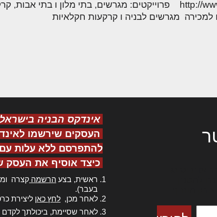
 בתי אבות, קרקעות,
מכירה מגרשים לבניה ו קרקעות חקלאיות
אינדקס הבניה בישראל
ר
העסקים שירשמו לאינד
להתפרסם ללא עלות עם ס
כיצד אוסיף את העסק ש
ר אדיפיסינג
ראשית, בצע
הרשמה
קצרה ומה
כם למטכין
בעבר).
 צורק מונחף
לאחר מכן,
לחץ כאן
ליצירת כרט
לאחר שסיימת, ביכולתך לקדם 