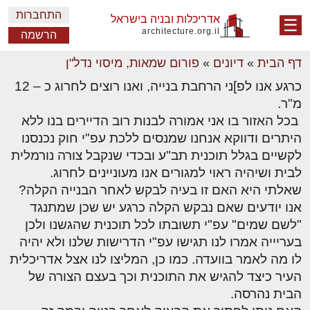
התחברות
אדריכלות ובניה בישראל
☰
architecture.org.il
הרשמה
דף הבית
»
דיונים
»
פורום שמאות, מיסוי נדל"ן
כרגע אנו לפ]ני הרחבת בנייה, ואנו רוצים לחרוג כ – 12
מ"ר.
בכל האזור בו אני אמורה לבנות רוב הדיירים בנו ללא
היתרים ודווקא אנחנו שמנסים ללכת עפ"י חוק נכנסנו
לקשיים בגלל תוכנית תב"ע ובכדי שנקבל צורה נורמלית
לבית ושיהיה ראוי למגורים אנו מעוניינים לחרוג.
שאלתי היא האם זו בעיה לבקש לאחר הבנייה הקלה?
אנו יודעים שאם נבקש הקלה כרגע יש שכן שמתנגד
"לשם שמים" עפ"י תשובתו לכל תוכנית שהגשנו ולכן
בעריייה אמרו לנו תגישו עפ"י הדרישות שלנו ולא יהיה
לו מה לאמר בוועדה. כמו כן, המליצו לנו אצל אדריכלית
העיר כיצד להגיש את התוכנית וכך בעצם הצורה של
הבית נהרסה.