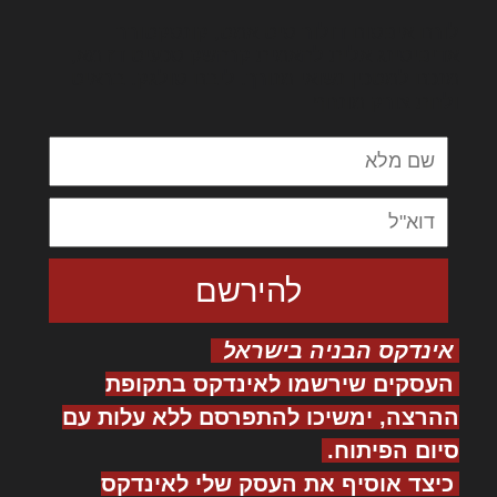
לורם איפסום דולור סיט אמט, קונסקטורר
אדיפיסינג אלית להאמית קרהשק סכעיט דז מא,
מנכם למטכין נשואי מנורך. ליבם סולגק. בראיט
ולחת צורק מונחף
אינדקס הבניה בישראל
העסקים שירשמו לאינדקס בתקופת
ההרצה, ימשיכו להתפרסם ללא עלות עם
סיום הפיתוח.
כיצד אוסיף את העסק שלי לאינדקס