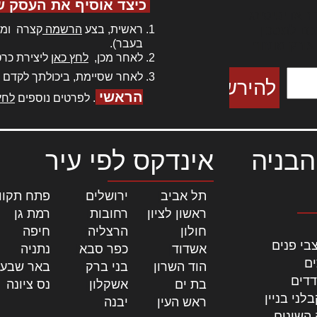
כיצד אוסיף את העסק ש
ר אדיפיסינג
ראשית, בצע
הרשמה
קצרה ומה
כם למטכין
בעבר).
 צורק מונחף
לאחר מכן,
לחץ כאן
ליצירת כרט
לאחר שסיימת, ביכולתך לקדם 
הראשי
. לפרטים נוספים
לחץ
הבניה
אינדקס לפי עיר
תל אביב
|
ירושלים
|
פתח תקוו
ראשון לציון
|
רחובות
|
רמת גן
|
חולון
|
הרצליה
|
חיפה
|
בי פנים
אשדוד
|
כפר סבא
|
נתניה
|
ים
הוד השרון
|
בני ברק
|
באר שבע
דדים
בת ים
|
אשקלון
|
נס ציונה
|
לני בניין
ראש העין
|
יבנה
|
 השונים