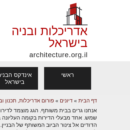
אדריכלות ובניה
בישראל
architecture.org.il
ראשי
אינדקס הבניה
בישראל
דף הבית
»
דיונים
»
פורום אדריכלות, תכנון וב
פורום אדריכלות, תכנון
פ
אדריכלות: פרוגרמות,
נדל"ן: זכו
מקצועות
ובניה
נ
שמש. אחד מבעלי הדירות בקומה העליונה ב
מחקר ועיון
ועסקאות
הדודים אל צינור הביוב המשותף של הבניין.
אדריכלים - מעצב
בנייה
עיצוב הבי
יעוץ מקצועי לבונים, למשפצים
מת