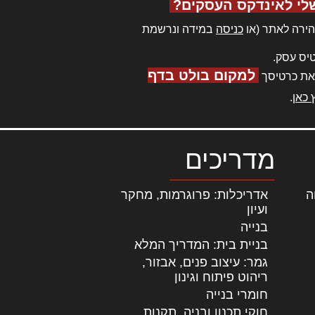
לי לאינדקס העסקים?
ירה לאתר (או
כניסה
במידה ונרשמת
יס עסק.
למקום בולט בדף
את כרטיסך
 כאן
.
מדריכים
ה
|
אדריכלות: פרוגרמות, מחקר
ועיון
בנייה
בניית בית: המדריך המלא
גמר: עיצוב פנים, אבזור,
|
ריהוט פיתוח וגינון
חומרי בנייה
חוקי תכנון ובניה, תקנות,