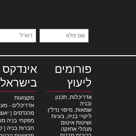
לורם איפסום דולור סיט אמט, קונסקטור
אלית להאמית קרהשק סכעיט דז מא, מנ
נשואי מנורך. ליבם סולגק. בראיט ולחת
פורומים
אינדקס 
ליעוץ
בישראל
אדריכלות, תכנון
מקצועות
ובניה
אדריכלים - מעצ
שמאות, מיסוי נדל"ן
מהנדסים | יועצ
ליקויי בניה, בעיות
מפקחי בניה מו
ושיטות איטום
חברות בניה | קב
מנהלי אחזקה
בכירים מבנים
מקצועות הבניה