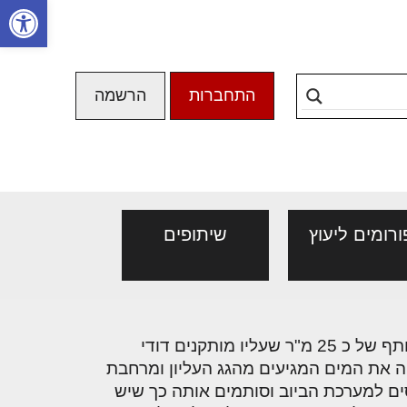
פתח סרגל
התחברות
הרשמה
ורומים ליעוץ
שיתופים
 המלא לחיבור בין
מנהלי אחזקה בכירים
אנחנו גרים בבית משותף. הגג מוצמד לדירות בקומה העליונה למעט הגג שמעל חדר המדרגות וגג משותף של כ 25 מ"ר שעליו מותקנים דודי
רי המודרני עולם
מבנים ומערכות
ה את המים המגיעים מהגג העליון ומרחבת
של אפיקים, אך השילוב
נסים למערכת הביוב וסותמים אותה כך שיש
ת מסחרית פעילה נחשב
פורם מנהלי אחזקה בכירים -