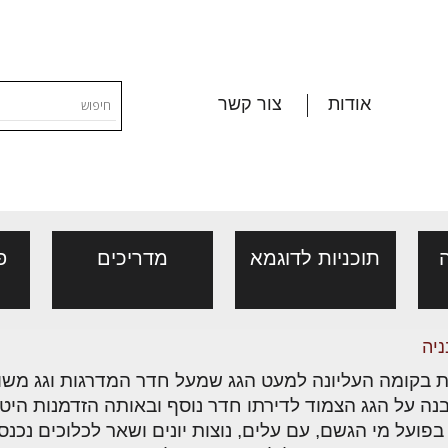
אודות
צור קשר
תוכניות לדוגמא
מדריכים
פ
השקעה חכמה בעתיד: המדריך
ניה
נדלן עסקי ועסקים למכירה
ורום שמאות, מיסוי
פורום ליקויי בניה, בעיות
יות, אגרות
ההזדמנויות הגדולות בשוק המסח
דל"ן
ושיטות איטום
נה על הגג הצמוד לדירתו חדר נוסף ובאותה הזדמנות היט
ההשקעות מציע כיום מגוון רחב 
 בפועל מי הגשם, עם עלים, נוצות יונים ושאר לכלוכים נכ
בין נכסים מסחריים לבין פעילו
י פנים
ת
ן מענה בנושאי נדל"ן/
ייעוץ מקצועי לבונים, למשפצים