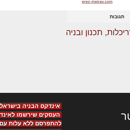
erez-meirav.com
תגובות
יכלות, תכנון ובניה
אינדקס הבניה בישראל
ר
העסקים שירשמו לאינד
להתפרסם ללא עלות עם ס