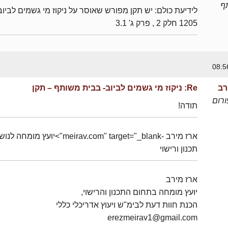
ף
לידיעת כולם: יש תקן מפורש שאוסר על ניקוז מי גשמים לביוב
1205 חלק 2 , פרק ג' 3.1
רב
Re: ניקוז מי גשמים לביוב- בבית משותף – תקן
רום
תודה!
ארז מירב -meirav.com" target="_blank">יועץ מומחה 
תכנון ורישוי
ארז מירב
יועץ מומחה בתחום התכנון והרישוי,
הכנת חוות דעת לבימ"ש ויעוץ אדריכלי כללי
erezmeirav1@gmail.com