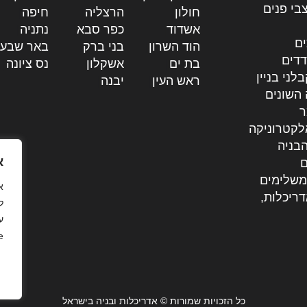
בי פנים
חולון
|
הרצליה
|
חיפה
|
אשדוד
|
כפר סבא
|
נתניה
|
ים
הוד השרון
|
בני ברק
|
באר שבע
דדים
בת ים
|
אשקלון
|
נס ציונה
|
לני בניין
ראש העין
|
יבנה
|
 השונים
ר
לקטרוניקה
בניה
א
ם
משלימים
דריכלות,
ל
ע
.
כל הזכויות שמורות © אדריכלות ובניה בישראל