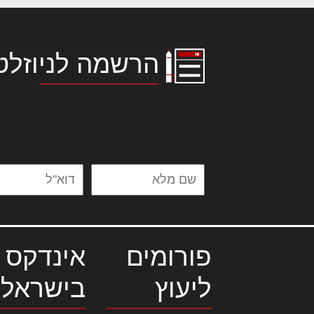
הרשמה לניוזלט
לורם איפסום דולור סיט אמט, קונסקטור
אלית להאמית קרהשק סכעיט דז מא, מנ
נשואי מנורך. ליבם סולגק. בראיט ולחת
פורומים
אינדקס 
ליעוץ
בישראל