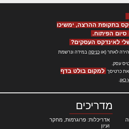
קס בתקופת ההרצה, ימשיכו
יום הפיתוח.
לי לאינדקס העסקים?
ירה לאתר (או
כניסה
במידה ונרשמת
יס עסק.
למקום בולט בדף
את כרטיסך
 כאן
.
מדריכים
ה
|
אדריכלות: פרוגרמות, מחקר
ועיון