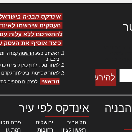
אינדקס הבניה בישראל
ר
העסקים שירשמו לאינד
להתפרסם ללא עלות עם ס
כיצד אוסיף את העסק ש
ר אדיפיסינג
ראשית, בצע
הרשמה
קצרה ומה
כם למטכין
בעבר).
 צורק מונחף
לאחר מכן,
לחץ כאן
ליצירת כרט
לאחר שסיימת, ביכולתך לקדם 
הראשי
. לפרטים נוספים
לחץ
הבניה
אינדקס לפי עיר
תל אביב
|
ירושלים
|
פתח תקוו
ראשון לציון
|
רחובות
|
רמת גן
|