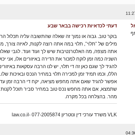
ל
דעתי לכדאיות רכישה בבאר שבע
ף
בוקר טוב. גבוה או נמוך זה שאלה שהתשובה עליה תכלול הר
מילים של "תלוי", תלוי במה אתה רוצה לקנות, לאיזה צורך, מ
אתה מצפה, מה האלטרנטיבות שיש לך ועוד ועוד. לגבי שאל
השניה כמה זמן לוקח למכור את הדירה באיזורים אלו, אני יכול
להגיד לך שגם כאן זה די תלוי, יש לנו הרבה עסקאות באיזורים
הללו, וכמו תמיד זמן למכירה תלוי במחיר הנכס ובאיכות שלו.
אפשר להגיד שאם אתה מחפש מציאה, יקח די הרבה זמן עד
שתמצא, אם אתה מחפש נכס טוב במחיר סביר תוכל לקנות י
מהר. בהצלחה בכל מקרה.
VLK משרד עורכי דין ונוטריון 077-2005874 -law.co.il