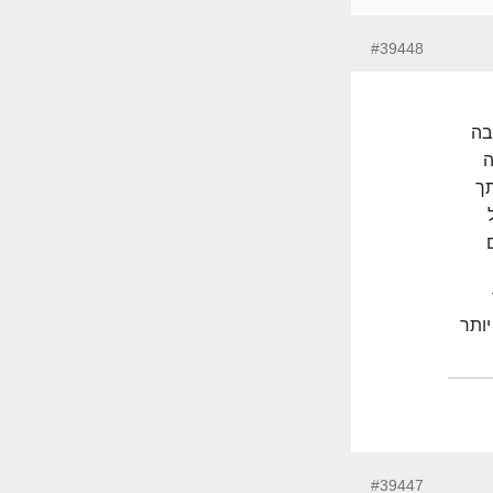
#39448
בה
ה
תך
ותר
#39447