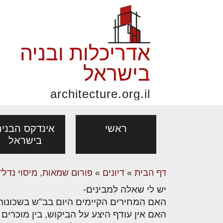
אדריכלות ובניה
בישראל
architecture.org.il
ראשי
אינדקס הבניה
בישראל
דף הבית
»
דיונים
»
פורום שמאות, מיסוי נדל"ן
פורום אדריכלות, תכנון
פ
יש לי שאלה למבינים-
אדריכלות: פרוגרמות,
נדל"ן: זכו
אדריכלים - מעצב
ובניה
נ
האם המחירים הקיימים היום בב"ש בשכונות 
מחקר ועיון
ועסקאות
האם אין עודף היצע על הביקוש, בין מוכרים 
מקצועות
בנייה
עיצוב הבי
יעוץ מקצועי לבונים, למשפצים
מת