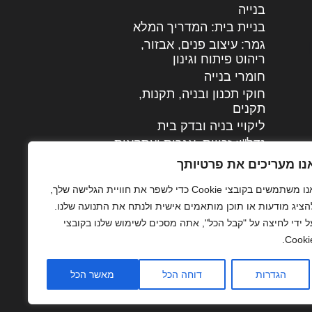
בנייה
בניית בית: המדריך המלא
גמר: עיצוב פנים, אבזור,
|
ריהוט פיתוח וגינון
חומרי בנייה
חוקי תכנון ובניה, תקנות,
תקנים
ליקויי בניה ובדק בית
נדל"ן: זכויות, אגרות ועסקאות
עיצוב הבית
נו מעריכים את פרטיותך
עקרונות ניהול אחזקה
אנו משתמשים בקובצי Cookie כדי לשפר את חוויית הגלישה שלך,
מתקדמות
הציג מודעות או תוכן מותאמים אישית ולנתח את התנועה שלנו.
צילום אדריכלי
ל ידי לחיצה על "קבל הכל", אתה מסכים לשימוש שלנו בקובצי
שיווק נדלן
Cookie
שיטות בניה: מפרטים
והמלצות
הגדרות
דוחה הכל
מאשר הכל
תוכן שיווקי