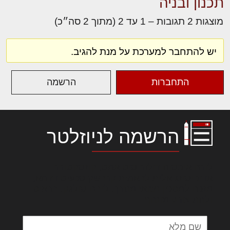
תכנון ובניה
מוצגות 2 תגובות – 1 עד 2 (מתוך 2 סה״כ)
יש להתחבר למערכת על מנת להגיב.
התחברות
הרשמה
הרשמה לניוזלטר
לורם איפסום דולור סיט אמט, קונסקטורר
אדיפיסינג אלית להאמית קרהשק סכעיט דז מא,
מנכם למטכין נשואי מנורך. ליבם סולגק. בראיט
ולחת צורק מונחף