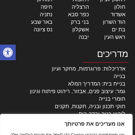
חולון
|
הרצליה
|
חיפה
|
אשדוד
|
כפר סבא
|
נתניה
|
הוד השרון
|
בני ברק
|
באר שבע
|
בת ים
|
אשקלון
|
נס ציונה
|
ראש העין
|
יבנה
|
פתח סרגל
מדריכים
אדריכלות: פרוגרמות, מחקר ועיון
בנייה
בניית בית: המדריך המלא
גמר: עיצוב פנים, אבזור, ריהוט פיתוח וגינון
חומרי בנייה
חוקי תכנון ובניה, תקנות, תקנים
ליקויי בניה ובדק בית
נדל"ן: זכויות, אגרות ועסקאות
אנו מעריכים את פרטיותך
עיצוב הבית
אנו משתמשים בקובצי Cookie כדי לשפר את חוויית הגלישה שלך,