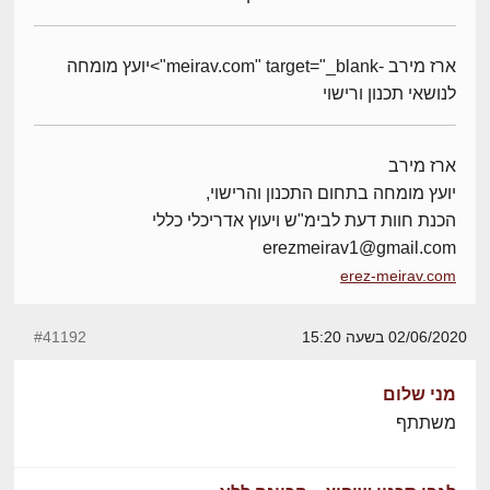
ארז מירב -meirav.com" target="_blank">יועץ מומחה
לנושאי תכנון ורישוי
ארז מירב
יועץ מומחה בתחום התכנון והרישוי,
הכנת חוות דעת לבימ"ש ויעוץ אדריכלי כללי
erezmeirav1@gmail.com
erez-meirav.com
02/06/2020 בשעה 15:20
#41192
מני שלום
משתתף