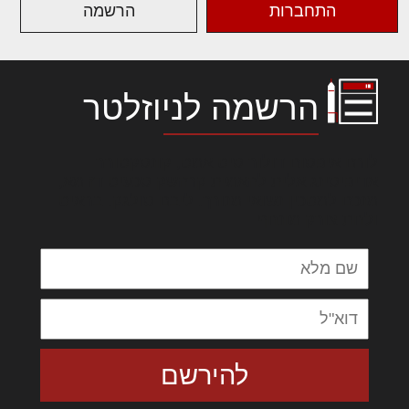
התחברות
הרשמה
הרשמה לניוזלטר
לורם איפסום דולור סיט אמט, קונסקטורר
אדיפיסינג אלית להאמית קרהשק סכעיט דז מא,
מנכם למטכין נשואי מנורך. ליבם סולגק. בראיט
ולחת צורק מונחף