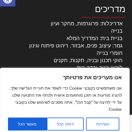
מדריכים
אדריכלות: פרוגרמות, מחקר ועיון
בנייה
בניית בית: המדריך המלא
גמר: עיצוב פנים, אבזור, ריהוט פיתוח וגינון
חומרי בנייה
חוקי תכנון ובניה, תקנות, תקנים
ליקויי בניה ובדק בית
נדל"ן: זכויות, אגרות ועסקאות
אנו מעריכים את פרטיותך
עיצוב הבית
אנו משתמשים בקובצי Cookie כדי לשפר את חוויית הגלישה שלך,
עקרונות ניהול אחזקה מתקדמות
להציג מודעות או תוכן מותאמים אישית ולנתח את התנועה שלנו.
צילום אדריכלי
על ידי לחיצה על "קבל הכל", אתה מסכים לשימוש שלנו בקובצי
שיווק נדלן
Cookie.
שיטות בניה: מפרטים והמלצות
תוכן שיווקי
הגדרות
דוחה הכל
מאשר הכל
כל הזכויות שמורות © אדריכלות ובניה בישראל