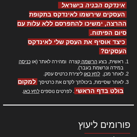
אינדקס הבניה בישראל
העסקים שירשמו לאינדקס בתקופת
ההרצה, ימשיכו להתפרסם ללא עלות עם
סיום הפיתוח.
כיצד אוסיף את העסק שלי לאינדקס
העסקים?
ראשית, בצע
הרשמה
קצרה ומהירה לאתר (או
כניסה
במידה ונרשמת בעבר).
לאחר מכן,
לחץ כאן
ליצירת כרטיס עסק.
למקום
לאחר שסיימת, ביכולתך לקדם את כרטיסך
בולט בדף הראשי
. לפרטים נוספים
לחץ כאן
.
פורומים ליעוץ