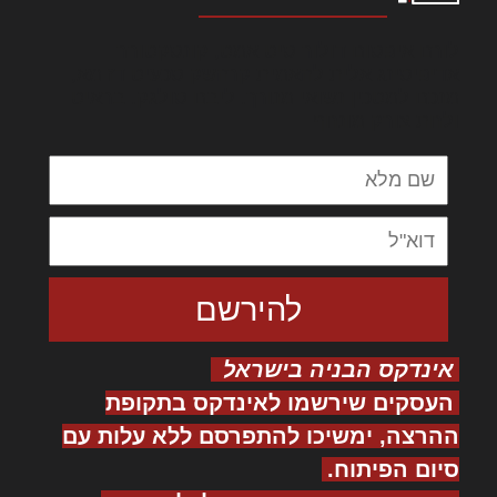
לורם איפסום דולור סיט אמט, קונסקטורר
אדיפיסינג אלית להאמית קרהשק סכעיט דז מא,
מנכם למטכין נשואי מנורך. ליבם סולגק. בראיט
ולחת צורק מונחף
אינדקס הבניה בישראל
העסקים שירשמו לאינדקס בתקופת
ההרצה, ימשיכו להתפרסם ללא עלות עם
סיום הפיתוח.