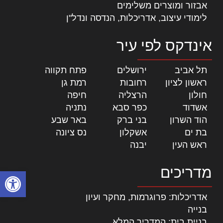
אבזור ומוצרים משלימים
לימודי עיצוב, אדריכלות, הנדסה ונדל"ן
אינדקס לפי עיר
תל אביב
|
ירושלים
|
פתח תקווה
|
ראשון לציון
|
רחובות
|
רמת גן
|
חולון
|
הרצליה
|
חיפה
|
אשדוד
|
כפר סבא
|
נתניה
|
הוד השרון
|
בני ברק
|
באר שבע
|
בת ים
|
אשקלון
|
נס ציונה
|
ראש העין
|
יבנה
|
מדריכים
פתח סרגל
אדריכלות: פרוגרמות, מחקר ועיון
בנייה
בניית בית: המדריך המלא