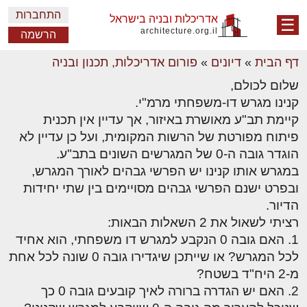
התחברות
אדריכלות ובניה בישראל
☰
architecture.org.il
הרשמה
דף הבית
»
דיונים
»
פורום אדריכלות, תכנון ובניה
שלום לכולם,
קנינו מגרש דו-משפחתי מרמ"י.
קיימת תב"ע מאושרת באיזור, אך עדיין אין תכנית
פיתוח מפורטת של הרשות המקומית, ועל כן עדיין לא
הוגדר גובה ה-0 של המגרשים השונים בתב"ע.
במגרש אותו קנינו יש הפרשי גבהים לאורך המגרש,
ובפרט ישנם הפרשי גבהים מסויימים בין שתי יחידות
הדיור.
רציתי לשאול את 2 השאלות הבאות:
1. האם גובה 0 הנקבע למגרש דו משפחתי, הוא אחיד
לכל המגרש? או שייתכן שיגדירו גובה 0 שונה לכל אחת
מ-2 היח"ד בשטח?
2. האם יש הגדרה ברורה לאיך קובעים גובה 0 כך