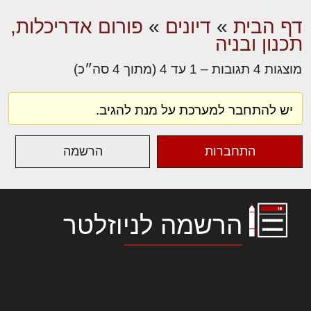
דף הבית
»
דיונים
»
פורום אדריכלות,
תכנון ובניה
מוצגות 4 תגובות – 1 עד 4 (מתוך 4 סה״כ)
יש להתחבר למערכת על מנת להגיב.
התחברות
הרשמה
הרשמה לניוזלטר
לורם איפסום דולור סיט אמט, קונסקטורר
אדיפיסינג אלית להאמית קרהשק סכעיט דז מא,
מנכם למטכין נשואי מנורך. ליבם סולגק. בראיט
ולחת צורק מונחף