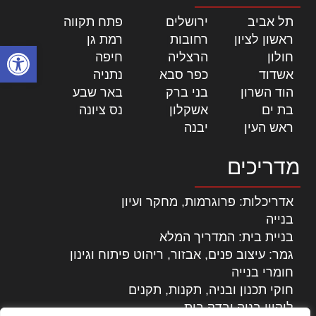
תל אביב
|
ירושלים
|
פתח תקווה
|
ראשון לציון
|
רחובות
|
רמת גן
|
פתח סרגל
חולון
|
הרצליה
|
חיפה
|
אשדוד
|
כפר סבא
|
נתניה
|
הוד השרון
|
בני ברק
|
באר שבע
|
בת ים
|
אשקלון
|
נס ציונה
|
ראש העין
|
יבנה
|
מדריכים
אדריכלות: פרוגרמות, מחקר ועיון
בנייה
בניית בית: המדריך המלא
גמר: עיצוב פנים, אבזור, ריהוט פיתוח וגינון
חומרי בנייה
חוקי תכנון ובניה, תקנות, תקנים
ליקויי בניה ובדק בית