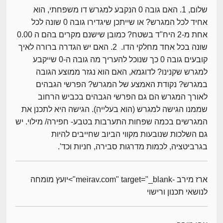
שלום, 1. האם גובה 0 הנקבע למגרש דו משפחתי, הוא
אחיד לכל המגרש? או שייתכן שיגדירו גובה 0 שונה לכל
אחת מ-2 היח"ד בשטח? כמובן שישנם מקרים בהם ה 0.00
שונה בכל אחד מחלקי הדו. 2. האם יש הגדרה ברורה לאיך
קובעים גובה 0 כך שנוכל להעריך מה גובה ה-0 שייקבע
למגרש שקנינו? לדוגמא, האם הוא נגזר ממוצע הגובה
במגרש? נקודת האמצע של המגרש? הפרשי הגבהים
לאורך המגרש הם גם הפרשי הגבהים בכביש הרחוב
שממנו הגישה למגרש (הוא בעלייה). הגישה היא לתכנן את
המגרשים בכמה שפחות התערבות בטבע- חפירה/ מילוי. יש
גם השלכות שנובעות מקווי הביוב שחייבים להיות
בגרביטציה, לכמות מדרגות סבירה, חניות וכד'.
ארז מירב -meirav.com" target="_blank">יועץ מומחה
לנושאי תכנון ורישוי