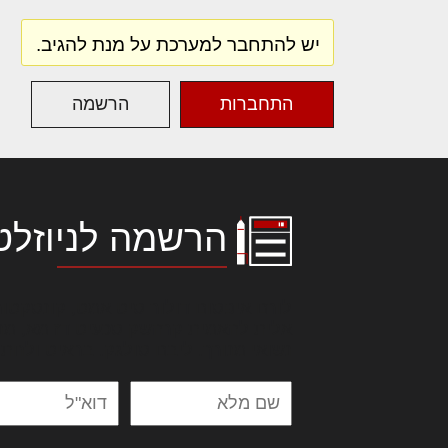
יש להתחבר למערכת על מנת להגיב.
התחברות
הרשמה
הרשמה לניוזלט
לורם איפסום דולור סיט אמט, קונסקטור
אלית להאמית קרהשק סכעיט דז מא, מנ
נשואי מנורך. ליבם סולגק. בראיט ולחת