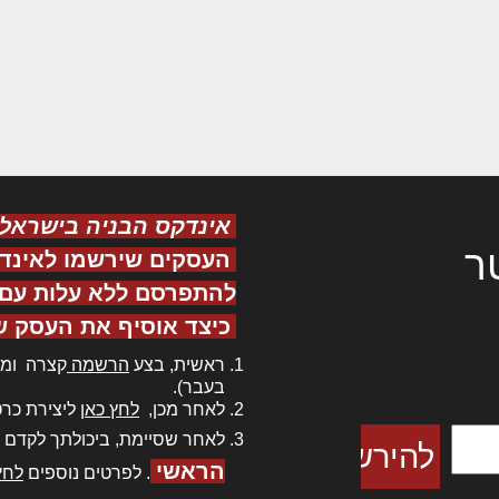
אינדקס הבניה בישראל
ר
העסקים שירשמו לאינד
להתפרסם ללא עלות עם ס
כיצד אוסיף את העסק ש
ר אדיפיסינג
ראשית, בצע
הרשמה
קצרה ומה
כם למטכין
בעבר).
 צורק מונחף
לאחר מכן,
לחץ כאן
ליצירת כרט
לאחר שסיימת, ביכולתך לקדם 
הראשי
. לפרטים נוספים
לחץ