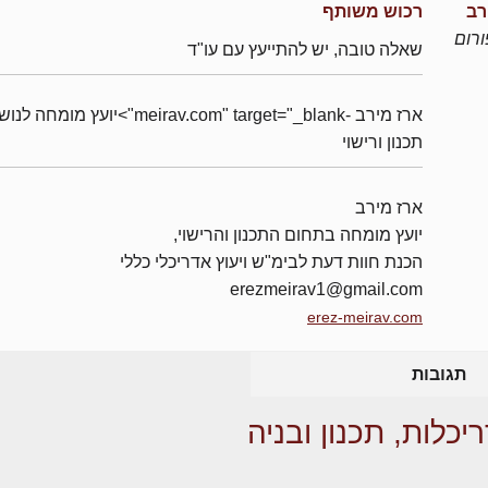
רב
רכוש משותף
רום
שאלה טובה, יש להתייעץ עם עו"ד
ארז מירב -meirav.com" target="_blank">יועץ מומחה 
תכנון ורישוי
ארז מירב
יועץ מומחה בתחום התכנון והרישוי,
הכנת חוות דעת לבימ"ש ויעוץ אדריכלי כללי
erezmeirav1@gmail.com
erez-meirav.com
תגובות
יכלות, תכנון ובניה