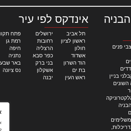
הבניה
אינדקס לפי עיר
תל אביב
|
ירושלים
|
פתח תקוו
ראשון לציון
|
רחובות
|
רמת גן
|
בי פנים
חולון
|
הרצליה
|
חיפה
|
אשדוד
|
כפר סבא
|
נתניה
|
ים
הוד השרון
|
בני ברק
|
באר שבע
דדים
בת ים
|
אשקלון
|
נס ציונה
|
לני בניין
ראש העין
|
יבנה
|
 השונים
ר
לקטרוניקה
בניה
א
ם
משלימים
דריכלות,
ל