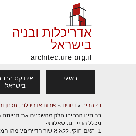
אדריכלות ובניה
בישראל
architecture.org.il
ראשי
אינדקס הבניה
בישראל
דף הבית
»
דיונים
»
פורום אדריכלות, תכנון וב
פורום אדריכלות, תכנון
פ
בביתינו הרחיבו חלק מהשכנים את חנייתם ה
אדריכלות: פרוגרמות,
נדל"ן: זכו
אדריכלים - מעצב
ובניה
נ
מכלל הדיירים. שאלותי-
מחקר ועיון
ועסקאות
1- האם חוקי, ללא אישור הדיירים? מהו המינימום של הדיירים?
מקצועות
בנייה
עיצוב הבי
יעוץ מקצועי לבונים, למשפצים
מת