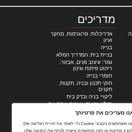
מדריכים
ה
|
אדריכלות: פרוגרמות, מחקר
ועיון
בנייה
בניית בית: המדריך המלא
גמר: עיצוב פנים, אבזור,
|
ריהוט פיתוח וגינון
חומרי בנייה
חוקי תכנון ובניה, תקנות,
תקנים
ליקויי בניה ובדק בית
נדל"ן: זכויות, אגרות ועסקאות
עיצוב הבית
נו מעריכים את פרטיותך
עקרונות ניהול אחזקה
אנו משתמשים בקובצי Cookie כדי לשפר את חוויית הגלישה שלך,
מתקדמות
הציג מודעות או תוכן מותאמים אישית ולנתח את התנועה שלנו.