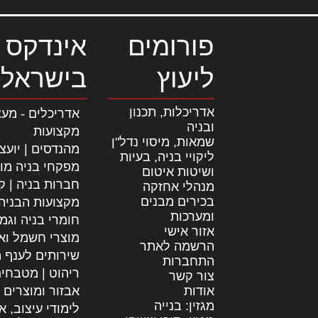
פורומים
אינדקס 
ליעוץ
בישראל
אדריכלות, תכנון
אדריכלים - מעצ
ובניה
מקצועות
שמאות, מיסוי נדל"ן
מהנדסים | יועצ
ליקויי בניה, בעיות
מפקחי בניה מו
ושיטות איטום
חברות בניה | קב
מנהלי אחזקה
בכירים מבנים
מקצועות הבניה
ומערכות
חומרי בניה וגמ
אזור אישי
מוצרי חשמל וא
הרשמה לאתר
שירותים לענף ה
התחברות
ריהוט | מטבחי
צור קשר
אודות
אבזור ומוצרים 
מגזין: בנייה
לימודי עיצוב, א