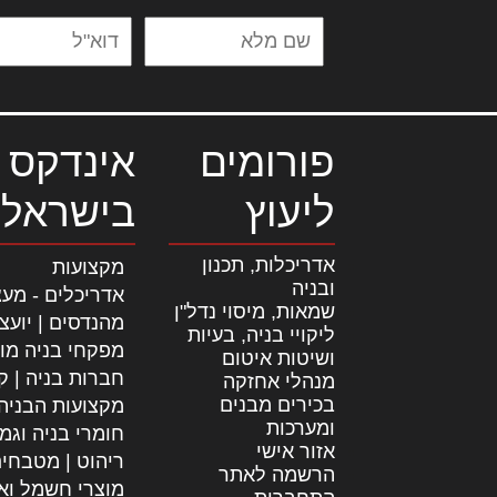
פורומים
אינדקס 
ליעוץ
בישראל
אדריכלות, תכנון
מקצועות
ובניה
אדריכלים - מעצ
שמאות, מיסוי נדל"ן
מהנדסים | יועצ
ליקויי בניה, בעיות
מפקחי בניה מו
ושיטות איטום
חברות בניה | קב
מנהלי אחזקה
בכירים מבנים
מקצועות הבניה
ומערכות
חומרי בניה וגמ
אזור אישי
ריהוט | מטבחי
הרשמה לאתר
מוצרי חשמל וא