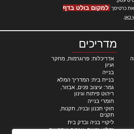
יס עסק.
למקום בולט בדף
את כרטיסך
 כאן
.
מדריכים
ה
|
אדריכלות: פרוגרמות, מחקר
ועיון
בנייה
בניית בית: המדריך המלא
גמר: עיצוב פנים, אבזור,
|
ריהוט פיתוח וגינון
חומרי בנייה
חוקי תכנון ובניה, תקנות,
תקנים
ליקויי בניה ובדק בית
נדל"ן: זכויות, אגרות ועסקאות