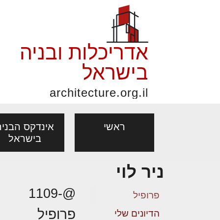
אדריכלות ובניה
בישראל
architecture.org.il
ראשי
אינדקס הבניה
בישראל
ניר לוי
פורום אדריכלות, תכנון
פ
אדריכלות: פרוגרמות,
נדל"ן: זכו
@-1109
מקצועות
ובניה
נ
פרופיל
מחקר ועיון
ועסקאות
פרופיל
אדריכלים - מעצב
הדיונים שלי
בנייה
עיצוב הבי
יעוץ מקצועי לבונים, למשפצים
מת