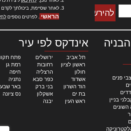
לאחר מכן,
לחץ כאן
ליצירת כרט
לאחר שסיימת, ביכולתך לקדם 
הראשי
. לפרטים נוספים
לחץ
הבניה
אינדקס לפי עיר
תל אביב
|
ירושלים
|
פתח תקוו
ראשון לציון
|
רחובות
|
רמת גן
|
חולון
|
הרצליה
|
חיפה
|
בי פנים
אשדוד
|
כפר סבא
|
נתניה
|
ים
הוד השרון
|
בני ברק
|
באר שבע
דדים
בת ים
|
אשקלון
|
נס ציונה
|
לני בניין
ראש העין
|
יבנה
|
 השונים
ר
ם
לקטרוניקה