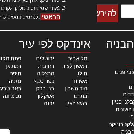
לאחר מכן,
לחץ כאן
ליצירת כרט
לאחר שסיימת, ביכולתך לקדם 
הראשי
. לפרטים נוספים
לחץ
הבניה
אינדקס לפי עיר
תל אביב
|
ירושלים
|
פתח תקוו
ראשון לציון
|
רחובות
|
רמת גן
|
בי פנים
חולון
|
הרצליה
|
חיפה
|
אשדוד
|
כפר סבא
|
נתניה
|
ים
הוד השרון
|
בני ברק
|
באר שבע
דדים
בת ים
|
אשקלון
|
נס ציונה
|
לני בניין
ראש העין
|
יבנה
|
 השונים
ר
לקטרוניקה
בניה