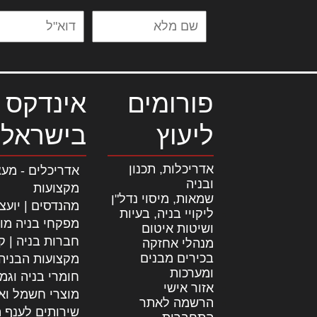
פורומים
אינדקס 
ליעוץ
בישראל
אדריכלות, תכנון
אדריכלים - מעצ
ובניה
מקצועות
שמאות, מיסוי נדל"ן
מהנדסים | יועצ
ליקויי בניה, בעיות
מפקחי בניה מו
ושיטות איטום
חברות בניה | קב
מנהלי אחזקה
בכירים מבנים
מקצועות הבניה
ומערכות
חומרי בניה וגמ
אזור אישי
מוצרי חשמל וא
הרשמה לאתר
שירותים לענף ה