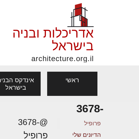
אדריכלות ובניה
בישראל
architecture.org.il
ראשי
אינדקס הבניה
בישראל
-3678
פורום אדריכלות, תכנון
פ
אדריכלות: פרוגרמות,
נדל"ן: זכו
@-3678
אדריכלים - מעצב
ובניה
נ
פרופיל
מחקר ועיון
ועסקאות
פרופיל
מקצועות
הדיונים שלי
בנייה
עיצוב הבי
יעוץ מקצועי לבונים, למשפצים
מת