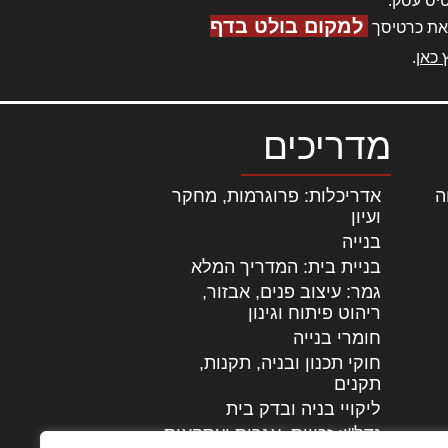
יס עסק.
למקום בולט בדף
את כרטיסך
 כאן
.
מדריכים
ה
|
אדריכלות: פרוגרמות, מחקר
ועיון
בנייה
בניית בית: המדריך המלא
גמר: עיצוב פנים, אבזור,
|
ריהוט פיתוח וגינון
חומרי בנייה
חוקי תכנון ובניה, תקנות,
תקנים
ליקויי בניה ובדק בית
נדל"ן: זכויות, אגרות ועסקאות