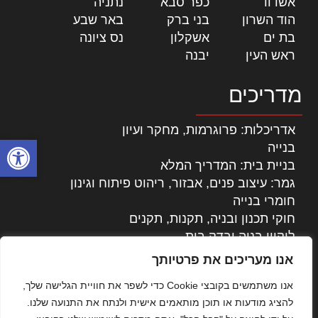
אשדוד
|
כפר סבא
|
נתניה
|
הוד השרון
|
בני ברק
|
באר שבע
|
בת ים
|
אשקלון
|
נס ציונה
|
ראש העין
|
יבנה
|
מדריכים
אדריכלות: פרוגרמות, מחקר ועיון
פתח סרגל
בנייה
בניית בית: המדריך המלא
גמר: עיצוב פנים, אבזור, ריהוט פיתוח וגינון
חומרי בנייה
חוקי תכנון ובניה, תקנות, תקנים
ליקויי בניה ובדק בית
נדל"ן: זכויות, אגרות ועסקאות
אנו מעריכים את פרטיותך
עיצוב הבית
אנו משתמשים בקובצי Cookie כדי לשפר את חוויית הגלישה שלך,
עקרונות ניהול אחזקה מתקדמות
להציג מודעות או תוכן מותאמים אישית ולנתח את התנועה שלנו.
צילום אדריכלי