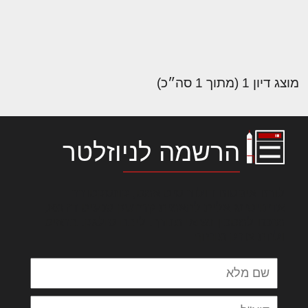
מוצג דיון 1 (מתוך 1 סה״כ)
הרשמה לניוזלטר
לורם איפסום דולור סיט אמט, קונסקטורר
אדיפיסינג אלית להאמית קרהשק סכעיט דז מא,
מנכם למטכין נשואי מנורך. ליבם סולגק. בראיט
ולחת צורק מונחף