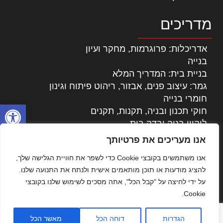
מדריכים
אדריכלות: פרוגרמות, מחקר ועיון
בנייה
בניית בית: המדריך המלא
גמר: עיצוב פנים, אבזור, ריהוט פיתוח וגינון
חומרי בנייה
פתח סרגל
חוקי תכנון ובניה, תקנות, תקנים
ליקויי בניה ובדק בית
נדל"ן: זכויות, אגרות ועסקאות
אנו מעריכים את פרטיותך
עיצוב הבית
אנו משתמשים בקובצי Cookie כדי לשפר את חוויית הגלישה שלך,
עקרונות ניהול אחזקה מתקדמות
להציג מודעות או תוכן מותאמים אישית ולנתח את התנועה שלנו.
צילום אדריכלי
על ידי לחיצה על "קבל הכל", אתה מסכים לשימוש שלנו בקובצי
שיווק נדלן
Cookie.
שיטות בניה: מפרטים והמלצות
תוכן שיווקי
הגדרות
דוחה הכל
מאשר הכל