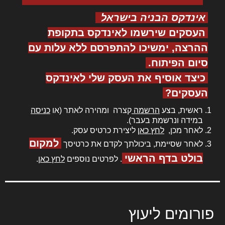
אינדקס הבניה בישראל
העסקים שירשמו לאינדקס בתקופת
ההרצה, ימשיכו להתפרסם ללא עלות עם
סיום הפיתוח.
כיצד אוסיף את העסק שלי לאינדקס
העסקים?
ראשית, בצע
הרשמה
קצרה ומהירה לאתר (או
כניסה
במידה ונרשמת בעבר).
לאחר מכן,
לחץ כאן
ליצירת כרטיס עסק.
למקום
לאחר שסיימת, ביכולתך לקדם את כרטיסך
בולט בדף הראשי
. לפרטים נוספים
לחץ כאן
.
פורומים ליעוץ