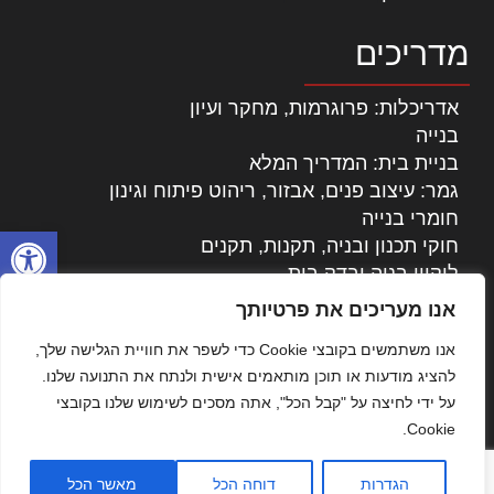
מדריכים
אדריכלות: פרוגרמות, מחקר ועיון
בנייה
בניית בית: המדריך המלא
גמר: עיצוב פנים, אבזור, ריהוט פיתוח וגינון
חומרי בנייה
פתח סרגל
חוקי תכנון ובניה, תקנות, תקנים
ליקויי בניה ובדק בית
נדל"ן: זכויות, אגרות ועסקאות
אנו מעריכים את פרטיותך
עיצוב הבית
אנו משתמשים בקובצי Cookie כדי לשפר את חוויית הגלישה שלך,
עקרונות ניהול אחזקה מתקדמות
להציג מודעות או תוכן מותאמים אישית ולנתח את התנועה שלנו.
צילום אדריכלי
על ידי לחיצה על "קבל הכל", אתה מסכים לשימוש שלנו בקובצי
שיווק נדלן
Cookie.
שיטות בניה: מפרטים והמלצות
תוכן שיווקי
הגדרות
דוחה הכל
מאשר הכל