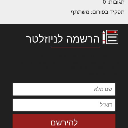
תגובות: 0
תפקיד בפורום: משתתף
הרשמה לניוזלטר
לורם איפסום דולור סיט אמט, קונסקטורר
אדיפיסינג אלית להאמית קרהשק סכעיט דז מא,
מנכם למטכין נשואי מנורך. ליבם סולגק. בראיט
ולחת צורק מונחף